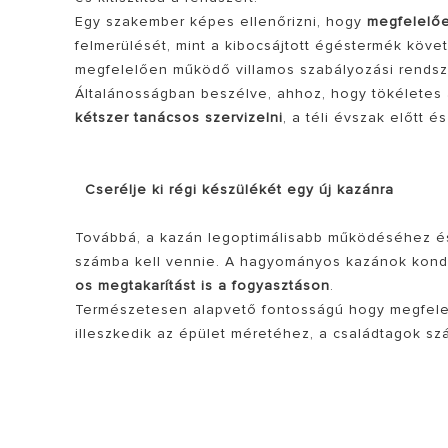
Egy szakember képes ellenőrizni, hogy
megfelelő
felmerülését, mint a kibocsájtott égéstermék köv
megfelelően működő villamos szabályozási rendsze
Általánosságban beszélve, ahhoz, hogy tökéletes 
kétszer tanácsos szervizelni
, a téli évszak előtt és
Cserélje ki régi készülékét egy új kazánra
Továbbá, a kazán legoptimálisabb működéséhez é
számba kell vennie. A hagyományos kazánok konde
os megtakarítást is a fogyasztáson
.
Természetesen alapvető fontosságú hogy megfelel
illeszkedik az épület méretéhez, a családtagok sz