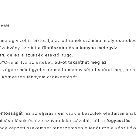
letét
meleg vizet is biztosítja az otthonok számára, mely esetekb
 Szabvány szerint
a fürdőszoba és a konyha melegvíz
an
, de ez a szükségletektől függ.
°C-ra állítva az értéket,
5%-ot takaríthat meg
az
v végére már figyelemre méltó mennyiséget spórol meg, nem 
 környezeti lábnyom csökkentését.
ontosságát
. Ez az eljárás nem csak a készülék élettartamána
hibásodások és üzemzavarok kockázatát, sőt, a
fogyasztás
hogy képzett szakember rendszeresen ellenőrizze a készülék