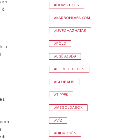
ssen
#DOMOTIKUS
elő
#KARBONLÁBNYOM
#ÜVEGHÁZHATÁS
#FÖLD
ék a
a
#EGÉSZSÉG
#FELMELEGEDÉS
#GLOBÁLIS
#TIPPEK
hez
a
#MEGOLDÁSOK
#VÍZ
osan
s
#HIDROGÉN
édi