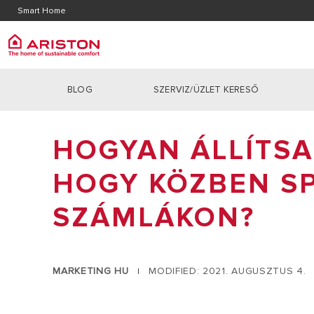
Kapcsolat
Letölt
Smart Home
GYIK
BLOG
SZERVIZ/ÜZLET KERESŐ
ARISTON GROUP
KAZÁN
Termékek | Kategóriák
RÓLUNK
HOGYAN ÁLLÍTSA
KONDENZÁ
KAZÁNOK
KARRIEREK
ATMOSZFÉ
HŐSZIVATTYÚK
HOGY KÖZBEN S
DOLGOZZ NÁLUNK
HYBRID R
VÍZMELEGÍTŐK
SZÁMLÁKON?
INDIREKT 
NAPKOLLEKTOR RENDSZEREK
TERMOSZTÁTOK
LÉGKONDICIONÁLÓK
MARKETING HU
MODIFIED: 2021. AUGUSZTUS 4.
|
SMART HOME