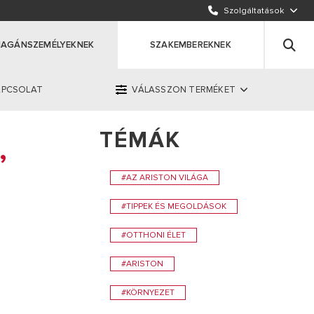
KÜLDJÖN EGY E-MAILT
Szolgáltatások
HÍVJON MINKET
AGÁNSZEMÉLYEKNEK
SZAKEMBEREKNEK
APCSOLAT
VÁLASSZON TERMÉKET
TÉMÁK
OK
ERMÉKET
,
#AZ ARISTON VILÁGA
 1 447 7109
#TIPPEK ÉS MEGOLDÁSOK
#OTTHONI ÉLET
#ARISTON
#KÖRNYEZET