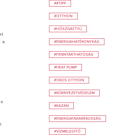
##TIPP
LÁTOGATÁS
#OTTHON
#HŐSZIVATTYÚ
et
t a
#ENERGIAHATÉKONYSÁG
#FENNTARTHATÓSÁG
#HEAT PUMP
#OKOS OTTHON
#KÖRNYEZETVÉDELEM
os
#KAZÁN
#ENERGIATAKARÉKOSSÁG
l
#VÍZMELEGÍTŐ
,