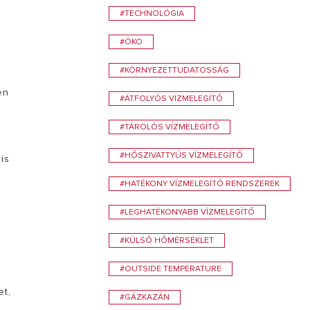
#TECHNOLÓGIA
#ÖKO
#KÖRNYEZETTUDATOSSÁG
en
#ÁTFOLYÓS VÍZMELEGÍTŐ
#TÁROLÓS VÍZMELEGÍTŐ
#HŐSZIVATTYÚS VÍZMELEGÍTŐ
is
#HATÉKONY VÍZMELEGÍTŐ RENDSZEREK
#LEGHATÉKONYABB VÍZMELEGÍTŐ
#KÜLSŐ HŐMÉRSÉKLET
k
#OUTSIDE TEMPERATURE
et,
#GÁZKAZÁN