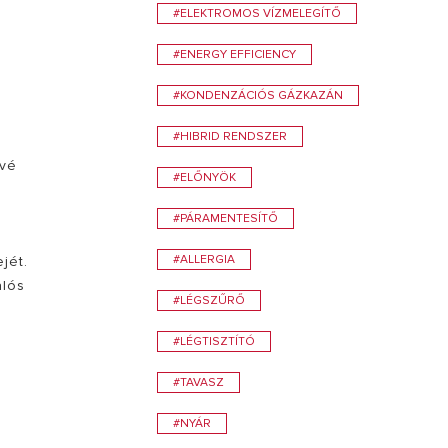
#ELEKTROMOS VÍZMELEGÍTŐ
#ENERGY EFFICIENCY
#KONDENZÁCIÓS GÁZKAZÁN
#HIBRID RENDSZER
ővé
#ELŐNYÖK
#PÁRAMENTESÍTŐ
#ALLERGIA
jét.
alós
#LÉGSZŰRŐ
#LÉGTISZTÍTÓ
#TAVASZ
#NYÁR