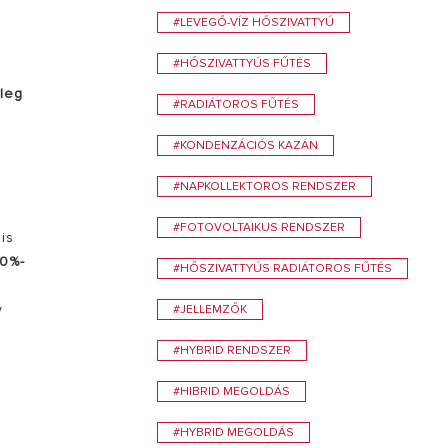
#LEVEGŐ-VÍZ HŐSZIVATTYÚ
#HŐSZIVATTYÚS FŰTÉS
leg
#RADIÁTOROS FŰTÉS
#KONDENZÁCIÓS KAZÁN
#NAPKOLLEKTOROS RENDSZER
#FOTOVOLTAIKUS RENDSZER
t
is
30%-
#HŐSZIVATTYÚS RADIÁTOROS FŰTÉS
y
#JELLEMZŐK
#HYBRID RENDSZER
#HIBRID MEGOLDÁS
#HYBRID MEGOLDÁS