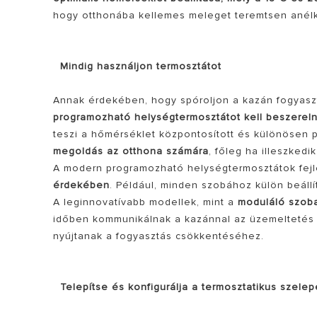
hogy otthonába kellemes meleget teremtsen anélk
Mindig használjon termosztátot
Annak érdekében, hogy spóroljon a kazán fogyaszt
programozható helységtermosztátot kell beszereln
teszi a hőmérséklet központosított és különösen
megoldás az otthona számára
, főleg ha illeszked
A modern programozható helységtermosztátok fejl
érdekében
. Például, minden szobához külön beállí
A leginnovatívabb modellek, mint a
moduláló szob
időben kommunikálnak a kazánnal az üzemeltetés
nyújtanak a fogyasztás csökkentéséhez.
Telepítse és konfigurálja a termosztatikus szele