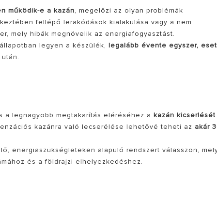
en működik-e a kazán
, megelőzi az olyan problémák
etkeztében fellépő lerakódások kialakulása vagy a nem
r, mely hibák megnövelik az energiafogyasztást.
állapotban legyen a készülék,
legalább évente egyszer, eset
 után.
s a legnagyobb megtakarítás eléréséhez a
kazán kicserlésé
nzációs kazánra való lecserélése lehetővé teheti az
akár 
ő, energiaszükségleteken alapuló rendszert válasszon, mel
ámához és a földrajzi elhelyezkedéshez.