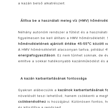
a kazán belső alkatrészeit.
Állítsa be a használati meleg víz (HMV) hőmérsék
Néhány autonóm rendszer a fűtést és a használati 
figyelmesen be kell állítani a HMV hőmérsékletét.
hőmérsékletének ajánlott értéke 45-55°C között v
A HMV hőmérsékletét alacsonyan tartva, például 45
energiafogyasztáson
. Ez nem tűnhet soknak, de é
említve a sokkal hatékonyabb kazánműködést és a
A kazán karbantartásának fontossága
Gyakran alábecsülik a
kazánok karbantartásának f
növelését teszi lehetővé, hanem csökkenti a meg
csökkenéséhez
is hozzájárul. Különösen fontos, 
és kitisztítsa a rendszert.