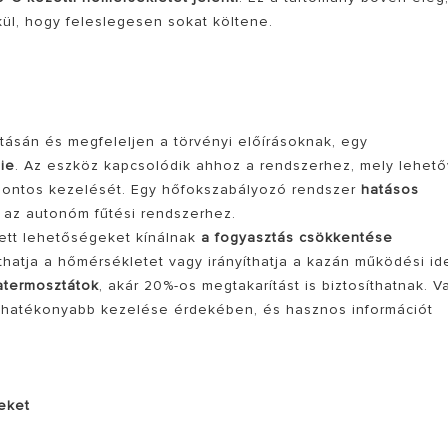
ül, hogy feleslegesen sokat költene.
ásán és megfeleljen a törvényi előírásoknak, egy
ie
. Az eszköz kapcsolódik ahhoz a rendszerhez, mely lehet
 pontos kezelését. Egy hőfokszabályozó rendszer
hatásos
ik az autonóm fűtési rendszerhez.
ett lehetőségeket kínálnak
a fogyasztás csökkentése
thatja a hőmérsékletet vagy irányíthatja a kazán működési ide
atermosztátok
, akár 20%-os megtakarítást is biztosíthatnak. V
 hatékonyabb kezelése érdekében, és hasznos információt
peket