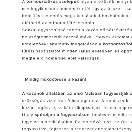
A
termosztatikus szelepek
olyan eszközök, melyeke
mindegyik szoba hőmérsékletét. Így az összes csa
beállítása jelentős megtakarításokat hozhatnak a
elérhető az otthona fűtése során.
Sokkal egyszerűbbé teheti a kazán hőmérsékletén
helységtermosztát használatával, melyek automatik
kötelezőek) alternatív megoldások a
központosíto
fűtési használatot minden lakás esetében és opti
megfelelő hőmérsékletet választják.
Mindig működtesse a kazánt
A kazánok általában az első fázisban fogyasztják 
szükséges vizet kell felmelegítenie. A rendszer k
kazánt egész éjszakára kikapcsolják, és másnap r
Hogy
spóroljon a fogyasztáson
, tanácsos mindig 
figyelve a beállításokra. Ez lehetővé teszi az Ön
fogyasztást, fejlessze a rendszer energiahatékon