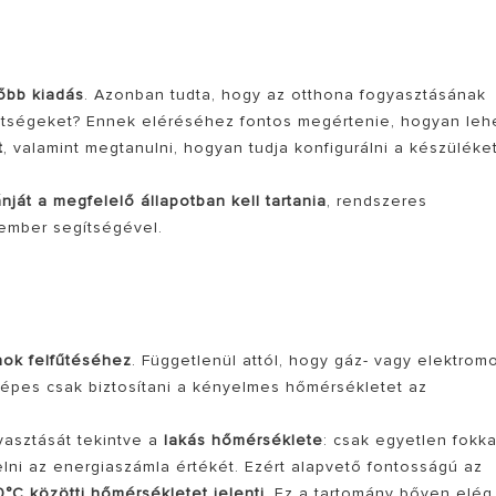
őbb kiadás
. Azonban tudta, hogy az otthona fogyasztásának
költségeket? Ennek eléréséhez fontos megértenie, hogyan leh
t
, valamint megtanulni, hogyan tudja konfigurálni a készüléke
nját a megfelelő állapotban kell tartania
, rendszeres
kember segítségével.
PUS KAZÁNOK
nok felfűtéséhez
. Függetlenül attól, hogy gáz- vagy elektrom
épes csak biztosítani a kényelmes hőmérsékletet az
yasztását tekintve a
lakás hőmérséklete
: csak egyetlen fokka
lni az energiaszámla értékét. Ezért alapvető fontosságú az
0°C közötti hőmérsékletet jelenti
. Ez a tartomány bőven elég