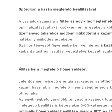
Spóroljon a kazán megfelelő beállításával
A családok számára a
fűtés az egyik legmegterhel
optimalizálásával akár csökkentheti is ezeket a 
üzemanyag takarékos módban működtetni a kazán
hatékony működés érdekében.
Számos tényezőt figyelembe kell vennie és
a kazá
karbantartást és tisztítást végeztetve képzett sza
MINDEN TÍ
Állítsa be a megfelelő hőmérsékletet
Jelentős mennyiségű energia szükséges az
ottho
kazánt használ, a megfelelő mennyiségű energia k
otthonában.
Az egyik legbefolyásolóbb tényező a kazánok fog
melegebb beállítás is képes akár 5-6%-kal megeme
optimális hőmérséklet beállítása, mely a 18°C és 2