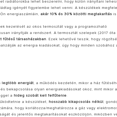
t radiátorokba lehet beszerelni, hogy külön irányítani lehe
ládtag igényét figyelembe lehet venni. A készülékek megfel
z Ön energiaszámláin,
akár 10% és 30% közötti megtakarítás
is
ek kezelését az okos termosztát vagy a programozható
usan irányítják a rendszert. A termosztát szelepek (2017 óta
tt fűtésű társasházakban
. Ezek lehetővé teszik, hogy rögzíts
malizálják az energia kiadásokat, úgy hogy minden szobához 
a legtöbb energiát
, a működés kezdetén, mikor a ház fűtésé
i- és bekapcsolása olyan energiakiadásokat okoz, mint mikor 
eggel a
hideg szobát kell felfűtenie
.
működtetnie a készüléket,
hosszabb kikapcsolás nélkül
, gond
 számára, hogy korlátozza/meghatározza a gáz vagy elektromo
yságát és jelentős megtakarításokat eszközöljön, miközben v