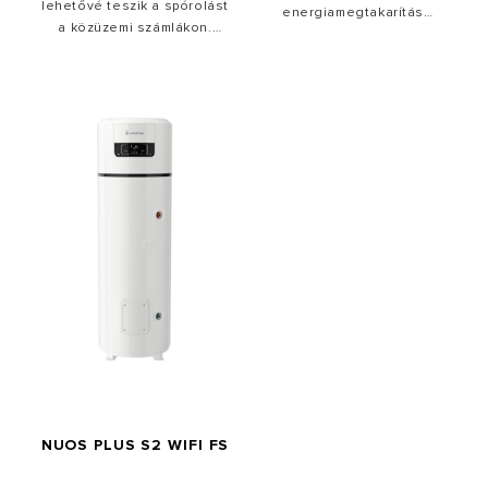
lehetővé teszik a spórolást
energiamegtakarítás
a közüzemi számlákon.
érdekében. Mostantól
Az Ariston kutatásából így
integrált Wi-Fi kapcsolattal -
megszülettek a NUOS
ismerje meg az új Nuos Plus
hőszivattyús vízmelegítők:
S2 Wi-Fi-t.
hatékonyak és képesek
kielégíteni a meleg víz iránti
minden igényt, ugyanakkor
minimalizálják az
áramfogyasztást, mivel
közvetlenül a kinti
levegőből veszik fel a hőt.
NUOS PLUS S2 WIFI FS