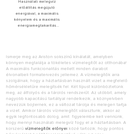
Használati melegvíz
előállítás megújuló
energiával, a maximális
kényelem és a maximális
energiamegtakarítás
érdekében, integrált Wi-Fi
kapcsolattal.
Ismerje meg az Ariston sokszínű kínálatát, amelyben
könnyen megtalálja a tökéletes vízmelegítőt az otthonába!
A maximális funkcionalitás mellett minden darabot
élvonalbeli formatervezés jellemez.
A vízmelegítők arra
szolgálnak, hogy a háztartásban használt vizet a megfelelő
hőmérsékletűre melegítsék fel. Két típust különböztetünk
meg, az átfolyós és a tárolós rendszerűt. Az utóbbit, amely
nagyobb kapacitású tartállyal rendelkezik, a köznyelvben
nevezzük bojlernek, ez a változat tárolja és melegen tartja
a vizet.
Amikor tárolós vízmelegítőt választunk, akkor az
egyik legfontosabb dolog, amit figyelembe kell vennünk,
hogy mennyi használati melegvíz fogy el a háztartásban.
A
korszerű
vízmelegítők előnyei
közé tartozik, hogy pontos