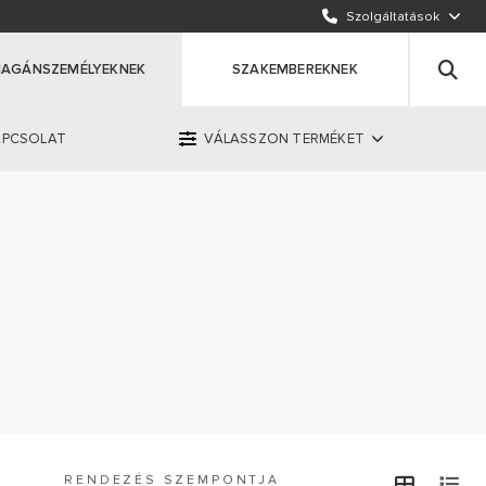
KÜLDJÖN EGY E-MAILT
Szolgáltatások
HÍVJON MINKET
AGÁNSZEMÉLYEKNEK
SZAKEMBEREKNEK
APCSOLAT
VÁLASSZON TERMÉKET
OK
ERMÉKET
 1 447 7109
RENDEZÉS SZEMPONTJA
view
v