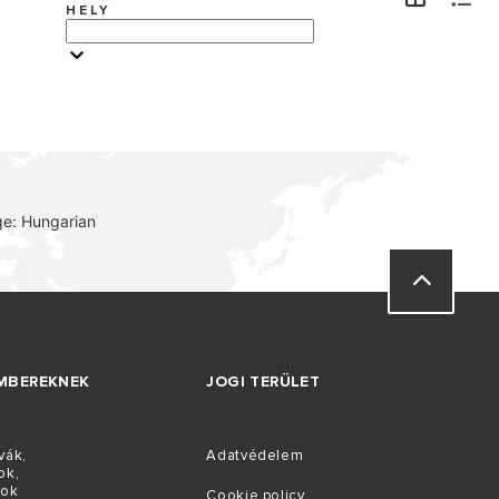
HELY
LÁTOGATÁS
e: Hungarian
MBEREKNEK
JOGI TERÜLET
vák,
Adatvédelem
ok,
tok
Cookie policy