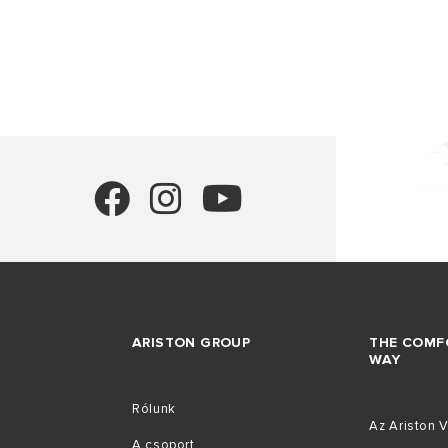
MINDEN TÍ
ARISTON GROUP
THE COMF
WAY
Rólunk
Az Ariston V
A csoport