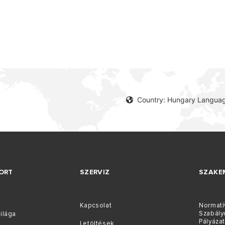
Country: Hungary Languag
PUS KAZÁNOK
ORT
SZERVIZ
SZAKE
Kapcsolat
Normatí
Szabály
ilága
Pályáza
Letöltések