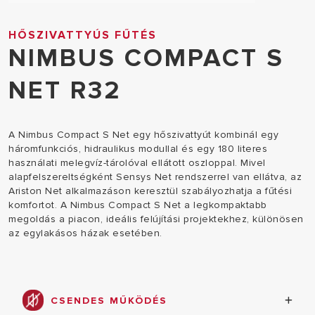
HŐSZIVATTYÚS FŰTÉS
NIMBUS COMPACT S
NET R32
A Nimbus Compact S Net egy hőszivattyút kombinál egy
háromfunkciós, hidraulikus modullal és egy 180 literes
használati melegvíz-tárolóval ellátott oszloppal. Mivel
alapfelszereltségként Sensys Net rendszerrel van ellátva, az
Ariston Net alkalmazáson keresztül szabályozhatja a fűtési
komfortot. A Nimbus Compact S Net a legkompaktabb
megoldás a piacon, ideális felújítási projektekhez, különösen
az egylakásos házak esetében.
CSENDES MŰKÖDÉS