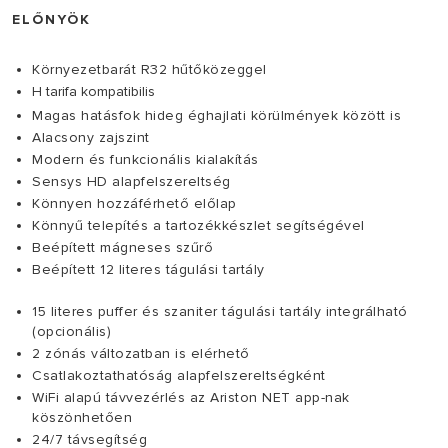
ELŐNYÖK
Környezetbarát R32 hűtőközeggel
H tarifa kompatibilis
Magas hatásfok hideg éghajlati körülmények között is
Alacsony zajszint
Modern és funkcionális kialakítás
Sensys HD alapfelszereltség
Könnyen hozzáférhető előlap
Könnyű telepítés a tartozékkészlet segítségével
Beépített mágneses szűrő
Beépített 12 literes tágulási tartály
15 literes puffer és szaniter tágulási tartály integrálható
(opcionális)
2 zónás változatban is elérhető
Csatlakoztathatóság alapfelszereltségként
WiFi alapú távvezérlés az Ariston NET app-nak
köszönhetően
24/7 távsegítség