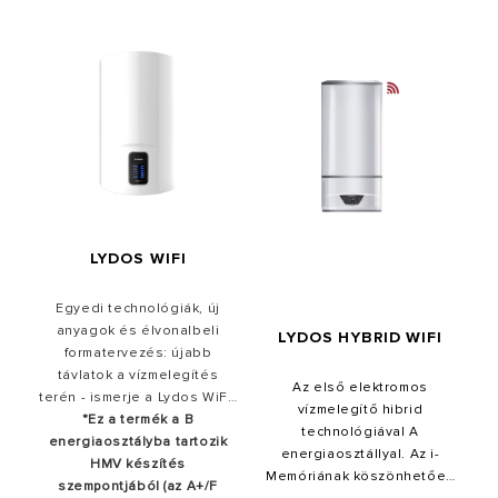
LYDOS WIFI
Egyedi technológiák, új
anyagok és élvonalbeli
LYDOS HYBRID WIFI
formatervezés: újabb
távlatok a vízmelegítés
Az első elektromos
terén - ismerje a Lydos WiFi-
vízmelegítő hibrid
t, megújult külsővel.
*Ez a termék a B
technológiával A
energiaosztályba tartozik
energiaosztállyal. Az i-
HMV készítés
Memóriának köszönhetően
szempontjából (az A+/F