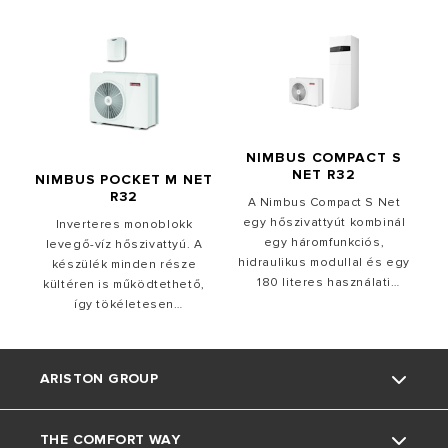
NIMBUS COMPACT S
NET R32
NIMBUS POCKET M NET
R32
A Nimbus Compact S Net
egy hőszivattyút kombinál
Inverteres monoblokk
egy háromfunkciós,
levegő-víz hőszivattyú. A
hidraulikus modullal és egy
készülék minden része
180 literes használati
kültéren is működtethető,
melegvíz-tárolóval ellátott
így tökéletesen
oszloppal. Mivel
összekapcsolható más
alapfelszereltségként
fűtési eszközökkel. Az
Sensys Net rendszerrel van
Ariston NET alkalmazáson
ARISTON GROUP
ellátva, az Ariston Net
keresztül bárhonnan
alkalmazáson keresztül
vezérelhető.
szabályozhatja a fűtési
THE COMFORT WAY
komfortot. A Nimbus