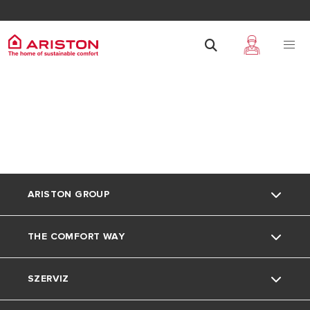
ARISTON GROUP
THE COMFORT WAY
Rólunk
SZERVIZ
A csoport
Az Ariston Világa