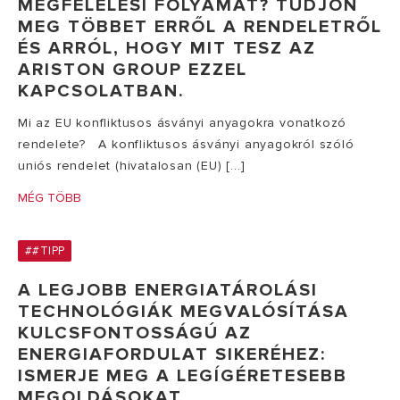
MEGFELELÉSI FOLYAMAT? TUDJON
MEG TÖBBET ERRŐL A RENDELETRŐL
ÉS ARRÓL, HOGY MIT TESZ AZ
ARISTON GROUP EZZEL
KAPCSOLATBAN.
Mi az EU konfliktusos ásványi anyagokra vonatkozó
rendelete? A konfliktusos ásványi anyagokról szóló
uniós rendelet (hivatalosan (EU) [...]
MÉG TÖBB
##TIPP
A LEGJOBB ENERGIATÁROLÁSI
TECHNOLÓGIÁK MEGVALÓSÍTÁSA
KULCSFONTOSSÁGÚ AZ
ENERGIAFORDULAT SIKERÉHEZ:
ISMERJE MEG A LEGÍGÉRETESEBB
MEGOLDÁSOKAT.