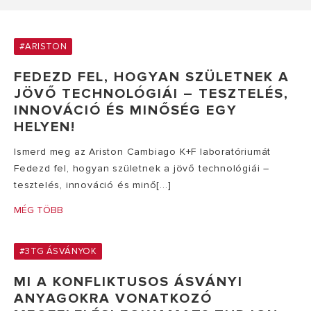
#ARISTON
FEDEZD FEL, HOGYAN SZÜLETNEK A
JÖVŐ TECHNOLÓGIÁI – TESZTELÉS,
INNOVÁCIÓ ÉS MINŐSÉG EGY
HELYEN!
Ismerd meg az Ariston Cambiago K+F laboratóriumát
Fedezd fel, hogyan születnek a jövő technológiái –
tesztelés, innováció és minő[...]
MÉG TÖBB
#3TG ÁSVÁNYOK
MI A KONFLIKTUSOS ÁSVÁNYI
ANYAGOKRA VONATKOZÓ