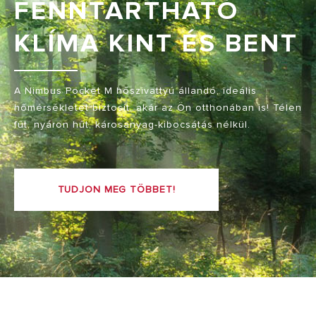
FENNTARTHATÓ
KLÍMA KINT ÉS BENT
A Nimbus Pocket M hőszivattyú állandó, ideális
hőmérsékletet biztosít, akár az Ön otthonában is! Télen
fűt, nyáron hűt, károsanyag-kibocsátás nélkül.
TUDJON MEG TÖBBET!