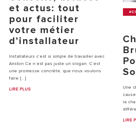
et actus: tout
#C
pour faciliter
votre métier
Ch
d’installateur
Br
Installateurs c’est si simple de travailler avec
Po
Ariston Ce n’est pas juste un slogan. C’est
So
une promesse concrète, que nous voulons
faire [...]
Une c
LIRE PLUS
causes
la ch
différ
LIRE 