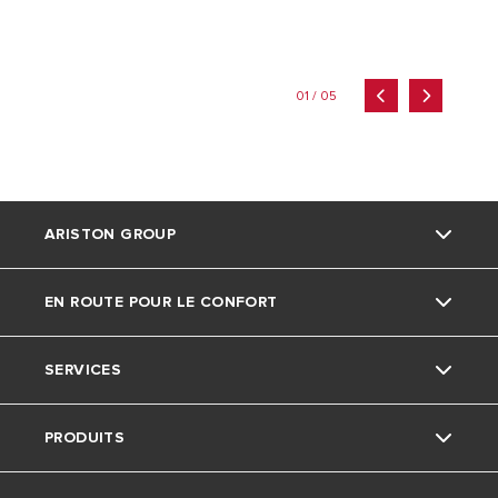
01 / 05
ARISTON GROUP
EN ROUTE POUR LE CONFORT
La marque Ariston
SERVICES
Le groupe
Actu
PRODUITS
Nous rejoindre
Ariston avec nous
Service consommateurs