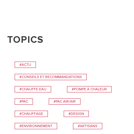
TOPICS
#ACTU
#CONSEILS ET RECOMMANDATIONS
#CHAUFFE-EAU
#POMPE À CHALEUR
#PAC
#PAC AIR/AIR
#CHAUFFAGE
#DESIGN
#ENVIRONNEMENT
#ARTISANS