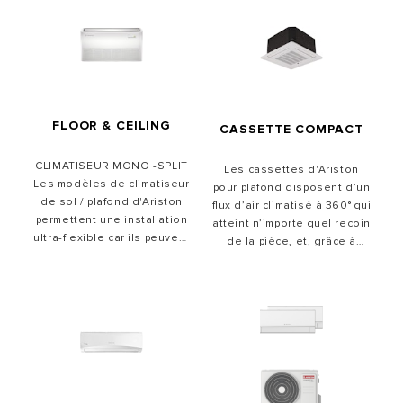
FLOOR & CEILING
CASSETTE COMPACT
CLIMATISEUR MONO -SPLIT
Les cassettes d'Ariston
Les modèles de climatiseur
pour plafond disposent d’un
de sol / plafond d'Ariston
flux d’air climatisé à 360° qui
permettent une installation
atteint n’importe quel recoin
ultra-flexible car ils peuvent
de la pièce, et, grâce à
être posés au sol ou
votre ventilateur DC
suspendus au plafond. Les
Inverter, vous obtenez une
climatiseurs sol / plafond
climatisation uniforme,
consomment peu d'énergie
rapide et de grande portée.
et offrent de nombreuses
fonctionnalités
supplémentaires qui en
facilitent l'utilisation.