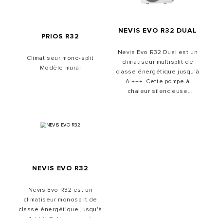
NEVIS EVO R32 DUAL
PRIOS R32
Nevis Evo R32 Dual est un
Climatiseur mono-split
climatiseur multisplit de
Modèle mural
classe énergétique jusqu'à
A +++. Cette pompe à
chaleur silencieuse
fonctionne avec le
réfrigérant R32, ce qui lui
permet d'avoir un impact
mineur sur l'environnement
tout en conservant de
bonnes performances. Nevis
Evo R32 Dual est la pompe à
NEVIS EVO R32
chaleur air/air qui vous fera
bénéficier d'un climat parfait
tout au long de l'année.
Nevis Evo R32 est un
Nevis Evo R32 Dual est
climatiseur monosplit de
pilotable à distance via
classe énergétique jusqu'à
l'application ARISTON CLIMA