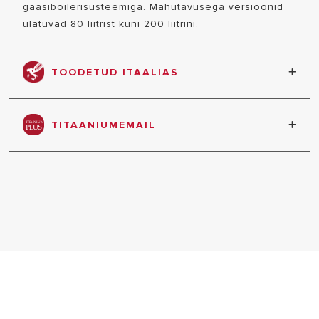
gaasiboilerisüsteemiga. Mahutavusega versioonid
ulatuvad 80 liitrist kuni 200 liitrini.
TOODETUD ITAALIAS
täielikult Itaalias valmistatud toode.
TITAANIUMEMAIL
KÕIK MUDE
eksklusiivne titaanemailimise tehnoloogia
(töötlemine temperatuuril 850 °C).