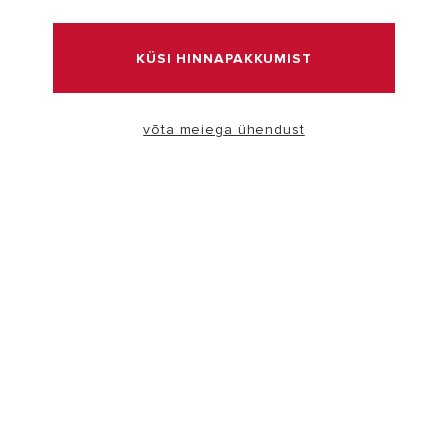
KÜLASTADA
KÜSI HINNAPAKKUMIST
võta meiega ühendust