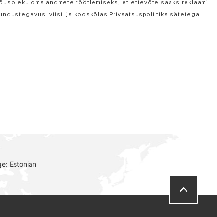
an nõusoleku oma andmete töötlemiseks, et ettevõte saaks reklaami
undustegevusi viisil ja kooskõlas Privaatsuspoliitika sätetega.
e: Estonian