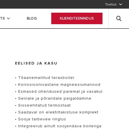
Toetus
CTS
BLOG
KLIENDITEENINDUS
EELISED JA KASU
• Titaanemailitud terasboiler
• Korrosioonivastane magneesiumanood
• Esmased ühendused paremal ja vasakul
• Seinale ja põrandale paigaldamine
• Sisseehitatud termostaat
• Saadaval on elektritakistuse komplekt
• Sooja tarbevee ringlus
• Integreerub ainult soojendava boileriga