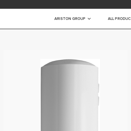
dimisala
ARISTON GROUP
ALL PRODU
jendid
A ELEKTRILINE VEESOOJENDI
TEGA VEESOOJENDI
NE KIIRVEESOOJENDI