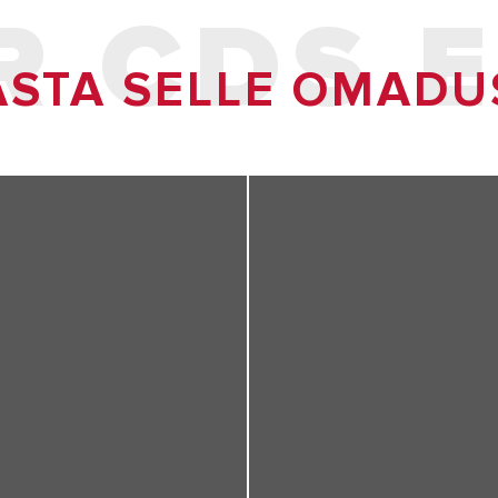
R CDS E
ASTA SELLE OMADU