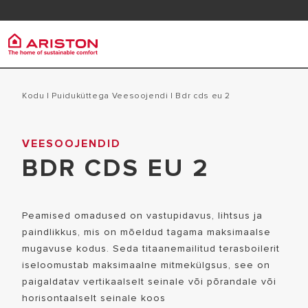
Klienditeenindus
Allalaa
FAQ
Ariston Group
Veesoo
PRODUCTS | CATEGORIES
Kodu
|
Puiduküttega Veesoojendi
|
bdr cds eu 2
KES ME OLEME
SALVESTIG
VEESOOJENDID
VEESOOJENDID
MEIE GRUPP
BDR CDS EU 2
PUIDUKÜT
TERMOREGULATSIOON
KARJÄÄRID
ELEKTRILI
Peamised omadused on vastupidavus, lihtsus ja
paindlikkus, mis on mõeldud tagama maksimaalse
mugavuse kodus. Seda titaanemailitud terasboilerit
iseloomustab maksimaalne mitmekülgsus, see on
paigaldatav vertikaalselt seinale või põrandale või
horisontaalselt seinale koos