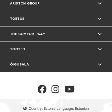
ARISTON GROUP
TOETUS
Kaubamärk Ariston
THE COMFORT WAY
Meie grupp
Klienditeenindus
TOOTED
Karjäärid
FAQs
Kodune elu
ÕIGUSALA
Keskkond
Vesoojendid
Soovitused ja nipid
Termoregulatsioon
Privacy policy
Cookie Policy
Country: Estonia Language: Estonian