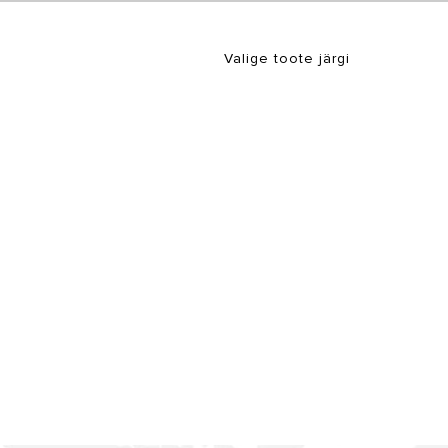
Valige toote järgi
LID VEESOOJENDID