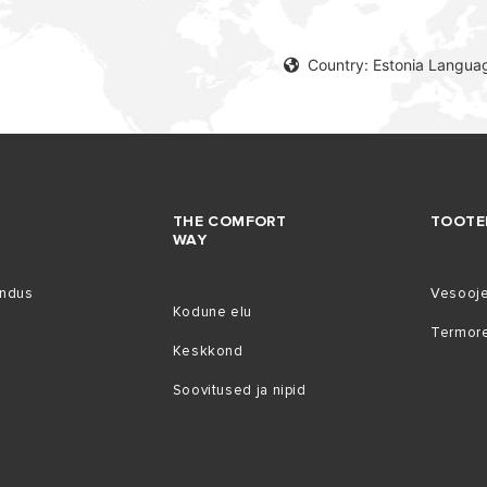
Country: Estonia Languag
THE COMFORT
TOOTE
WAY
indus
Vesooj
Kodune elu
Termore
Keskkond
Soovitused ja nipid