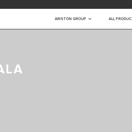
dimisala
ARISTON GROUP
ALL PRODU
jendid
A ELEKTRILINE VEESOOJENDI
ALA
TEGA VEESOOJENDI
NE KIIRVEESOOJENDI