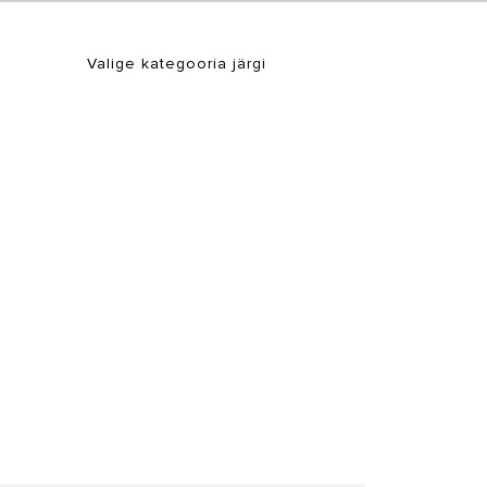
Valige kategooria järgi
KÕIK MUDE