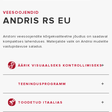
VEESOOJENDID
ANDRIS RS EU
Aristoni veesoojendite kõrgekvaliteetne jõudlus on saadaval
kompaktses lahenduses. Materjalide valik on Andrisi mudelite
vastupidavuse saladus.
ÄÄRIK VISUAALSEKS KONTROLLIMISEKS
suur äärik hoolduse hõlbustamiseks.
TEENINDUSPROGRAMM
3-aastane garantii.
TOODETUD ITAALIAS