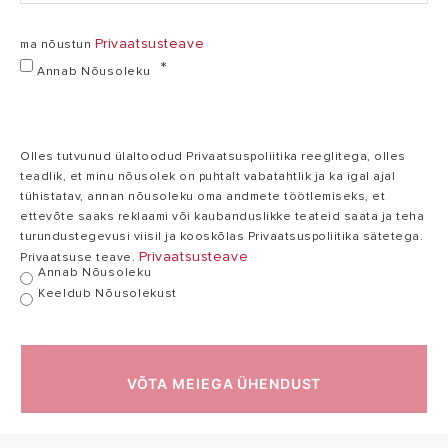
Privaatsusteave
ma nõustun
Annab Nõusoleku
Olles tutvunud ülaltoodud Privaatsuspoliitika reeglitega, olles
teadlik, et minu nõusolek on puhtalt vabatahtlik ja ka igal ajal
tühistatav, annan nõusoleku oma andmete töötlemiseks, et
ettevõte saaks reklaami või kaubanduslikke teateid saata ja teha
turundustegevusi viisil ja kooskõlas Privaatsuspoliitika sätetega.
Privaatsusteave
Privaatsuse teave.
Annab Nõusoleku
Keeldub Nõusolekust
VÕTA MEIEGA ÜHENDUST