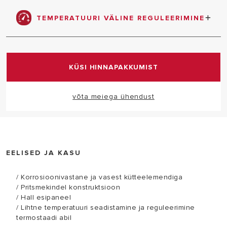
täielikult Itaalias valmistatud toode.
TEMPERATUURI VÄLINE REGULEERIMINE
kasutaja saab valida oma vajadustele kõige
sobivama temperatuuri
KÜSI HINNAPAKKUMIST
võta meiega ühendust
EELISED JA KASU
/ Korrosioonivastane ja vasest kütteelemendiga
/ Pritsmekindel konstruktsioon
/ Hall esipaneel
/ Lihtne temperatuuri seadistamine ja reguleerimine
termostaadi abil