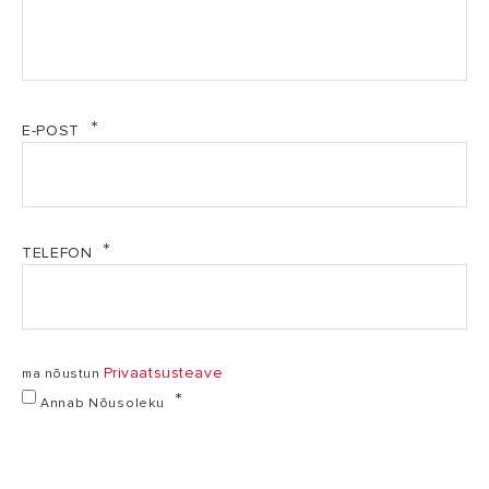
Nawet W Najbardziej Ekstremalnych Warunkach Przez
Długi Czas.
DANE
TECHNICZNE
220-
E-POST
Napięcie
240
220-240 V
V
5
TELEFON
Moc
7 kW
kW
2+3
Moc stopniowa
3+4 kW
kW
Privaatsusteave
ma nõustun
Annab Nõusoleku
Liczba fal
jedna
jedna
zasilania