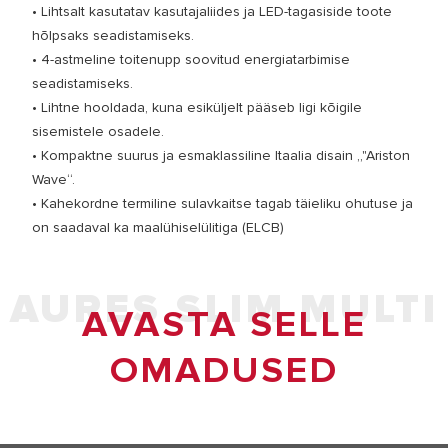
• Lihtsalt kasutatav kasutajaliides ja LED-tagasiside toote
hõlpsaks seadistamiseks.
• 4-astmeline toitenupp soovitud energiatarbimise
seadistamiseks.
• Lihtne hooldada, kuna esiküljelt pääseb ligi kõigile
sisemistele osadele.
• Kompaktne suurus ja esmaklassiline Itaalia disain „"Ariston
Wave“.
• Kahekordne termiline sulavkaitse tagab täieliku ohutuse ja
on saadaval ka maalühiselülitiga (ELCB)
AURES SLIM MULTI
AVASTA SELLE
OMADUSED