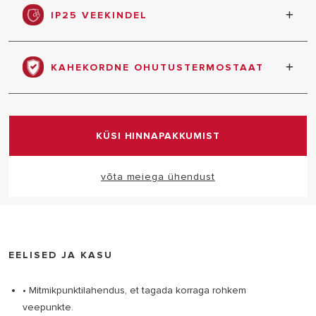
varustamiseks.
IP25 VEEKINDEL
Kaitse veekahjustuste eest.
KAHEKORDNE OHUTUSTERMOSTAAT
Rikke korral blokib termostaat kuumutamise,
vältides vee ülekuumenemist.
KÜSI HINNAPAKKUMIST
võta meiega ühendust
EELISED JA KASU
• Mitmikpunktilahendus, et tagada korraga rohkem
veepunkte.