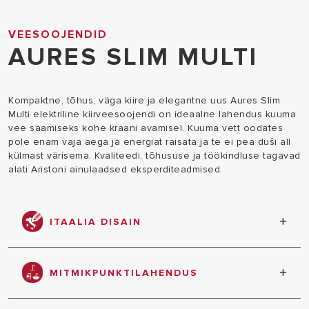
VEESOOJENDID
AURES SLIM MULTI
Kompaktne, tõhus, väga kiire ja elegantne uus Aures Slim
Multi elektriline kiirveesoojendi on ideaalne lahendus kuuma
vee saamiseks kohe kraani avamisel. Kuuma vett oodates
pole enam vaja aega ja energiat raisata ja te ei pea duši all
külmast värisema. Kvaliteedi, tõhususe ja töökindluse tagavad
alati Aristoni ainulaadsed eksperditeadmised.
ITAALIA DISAIN
Itaalia disaineri Umberto Palermo tänapäevane ja
lummav looming, mis on disainitud Itaalias
MITMIKPUNKTILAHENDUS
kõrgekvaliteetseid materjale kasutades.
Saab kasutada kahe punkti kuuma veega