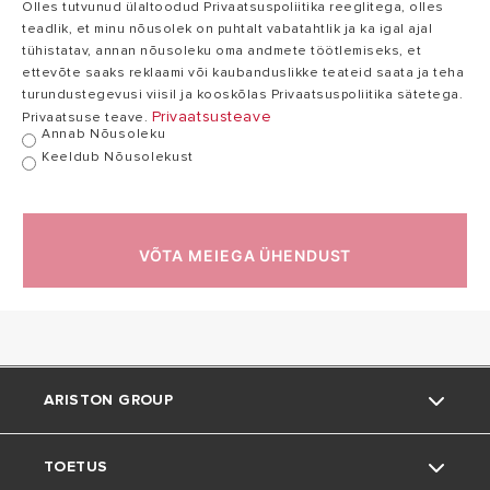
Olles tutvunud ülaltoodud Privaatsuspoliitika reeglitega, olles
teadlik, et minu nõusolek on puhtalt vabatahtlik ja ka igal ajal
Natężenie prądu
22,7
tühistatav, annan nõusoleku oma andmete töötlemiseks, et
31,8 A
przy 220 V
A
ettevõte saaks reklaami või kaubanduslikke teateid saata ja teha
turundustegevusi viisil ja kooskõlas Privaatsuspoliitika sätetega.
Privaatsusteave
Privaatsuse teave.
Annab Nõusoleku
Częstotliwość
50/60
50/60 Hz
Keeldub Nõusolekust
zasilania
Hz
Zawór
T
T T/N
VÕTA MEIEGA ÜHENDUST
bezpieczeństwa
T/N
Grzałka
Miedziana
Miedziana
ARISTON GROUP
Przepływ CWU
2,4
3,3 l/min
ΔT=30°C
l/min
TOETUS
Kaubamärk Ariston