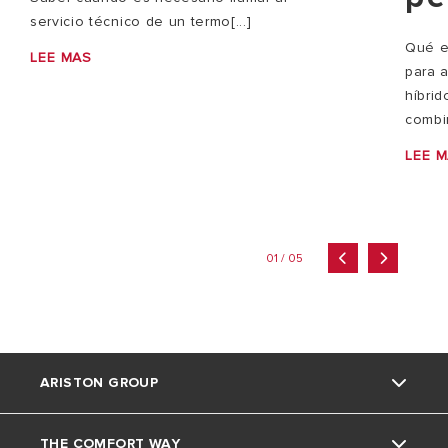
servicio técnico de un termo[...]
Qué e
LEE MAS
para 
híbri
combi
LEE 
01 / 05
ARISTON GROUP
THE COMFORT WAY