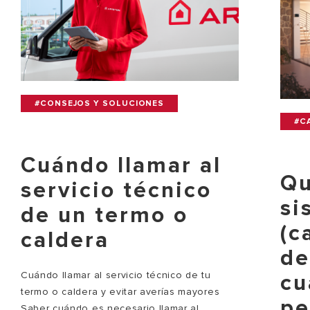
#CONSEJOS Y SOLUCIONES
#C
Cuándo llamar al
Qu
servicio técnico
si
de un termo o
(c
caldera
de
Cuándo llamar al servicio técnico de tu
cu
termo o caldera y evitar averías mayores
pe
Saber cuándo es necesario llamar al