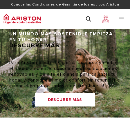
Conoce las Condiciones de Garantía de los equipos Ariston
UN MUNDO MÁS SOSTENIBLE EMPIEZA
EN TU HOGAR
DESCUBRE MÁS
Para Ariston, confort significa cuidarse y cuidar
el medio ambiente: conoce nuestras soluciones
renovables y de alta eficiencia para calentar tu
hogar y consigue el mejor confort sin renunciar a
cuidar el hogar de todos, nuestro planeta!
DESCUBRE MÁS