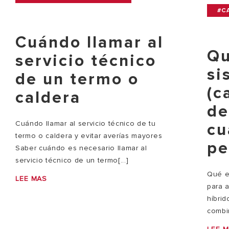
#C
Cuándo llamar al
Qu
servicio técnico
si
de un termo o
(c
caldera
de
Cuándo llamar al servicio técnico de tu
cu
termo o caldera y evitar averías mayores
pe
Saber cuándo es necesario llamar al
servicio técnico de un termo[...]
Qué e
LEE MAS
para 
híbri
combi