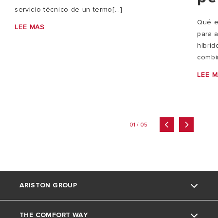
servicio técnico de un termo[...]
Qué e
LEE MAS
para 
híbri
combi
LEE 
01 / 05
ARISTON GROUP
THE COMFORT WAY