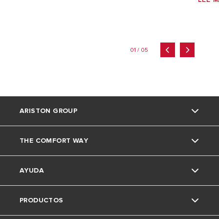
01 / 05
ARISTON GROUP
THE COMFORT WAY
La marca Ariston
AYUDA
El Grupo
Glosario
PRODUCTOS
Trabaja con nosotros
Consejos y soluciones
Nuestros Servicios