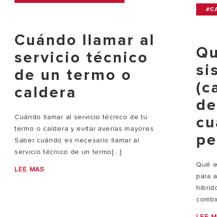
#C
Cuándo llamar al
Qu
servicio técnico
si
de un termo o
(c
caldera
de
Cuándo llamar al servicio técnico de tu
cu
termo o caldera y evitar averías mayores
pe
Saber cuándo es necesario llamar al
servicio técnico de un termo[...]
Qué e
LEE MAS
para 
híbri
combi
LEE 