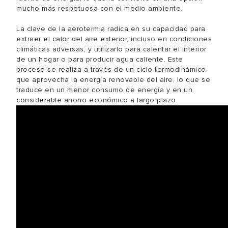
mucho más respetuosa con el medio ambiente.
La clave de la aerotermia radica en su capacidad para
extraer el calor del aire exterior, incluso en condiciones
climáticas adversas, y utilizarlo para calentar el interior
de un hogar o para producir agua caliente. Este
proceso se realiza a través de un ciclo termodinámico
que aprovecha la energía renovable del aire, lo que se
traduce en un menor consumo de energía y en un
considerable ahorro económico a largo plazo.