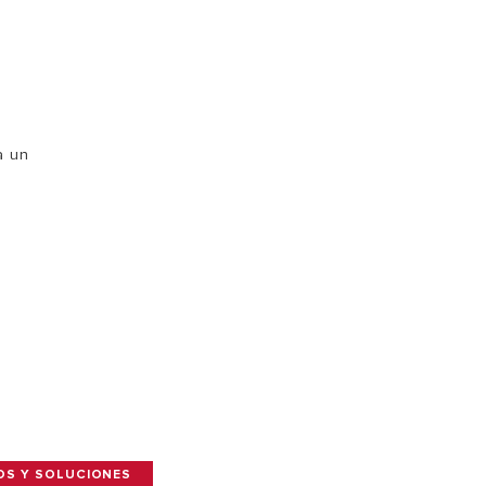
l
a un
OS Y SOLUCIONES