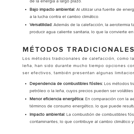
de la energía a largo plazo.
Bajo impacto ambiental:
Al utilizar una fuente de ener
a la lucha contra el cambio climático.
Versatilidad:
Además de la calefacción, la aerotermia ta
producir agua caliente sanitaria, lo que la convierte e
MÉTODOS TRADICIONALE
Los métodos tradicionales de calefacción, como las
leña, han sido durante mucho tiempo opciones co
ser efectivos, también presentan algunas limitacio
Dependencia de combustibles fósiles:
Los métodos tra
petróleo o la leña, cuyos precios pueden ser volátiles y
Menor eficiencia energética:
En comparación con la aer
términos de consumo energético, lo que puede resulta
Impacto ambiental:
La combustión de combustibles fósi
contaminantes, lo que contribuye al cambio climático y