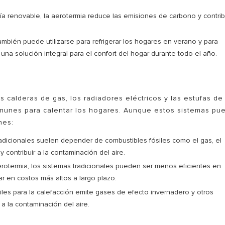
gía renovable, la aerotermia reduce las emisiones de carbono y contri
mbién puede utilizarse para refrigerar los hogares en verano y para
n una solución integral para el confort del hogar durante todo el año.
S
 calderas de gas, los radiadores eléctricos y las estufas de
munes para calentar los hogares. Aunque estos sistemas pu
nes:
dicionales suelen depender de combustibles fósiles como el gas, el
 contribuir a la contaminación del aire.
otermia, los sistemas tradicionales pueden ser menos eficientes en
r en costos más altos a largo plazo.
les para la calefacción emite gases de efecto invernadero y otros
 a la contaminación del aire.