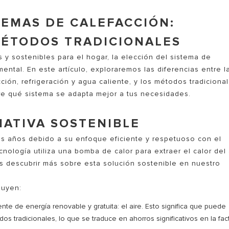
CALCULA TU AHORRO
TEMAS DE CALEFACCIÓN:
MÉTODOS TRADICIONALES
 y sostenibles para el hogar, la elección del sistema de
tal. En este artículo, exploraremos las diferencias entre l
ción, refrigeración y agua caliente, y los métodos tradicional
re qué sistema se adapta mejor a tus necesidades.
S MODELOS DE CALDERAS
NATIVA SOSTENIBLE
os años debido a su enfoque eficiente y respetuoso con el
nología utiliza una bomba de calor para extraer el calor del 
uedes descubrir más sobre esta solución sostenible en nuestro
luyen:
te de energía renovable y gratuita: el aire. Esto significa que puede
os tradicionales, lo que se traduce en ahorros significativos en la fac