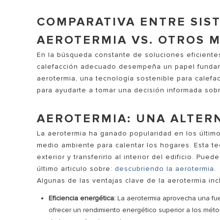
COMPARATIVA ENTRE SIS
AEROTERMIA VS. OTROS 
En la búsqueda constante de soluciones eficientes
calefacción adecuado desempeña un papel fundamen
aerotermia, una tecnología sostenible para calefac
para ayudarte a tomar una decisión informada sob
TODOS LO
AEROTERMIA: UNA ALTER
La aerotermia ha ganado popularidad en los últim
medio ambiente para calentar los hogares. Esta tec
exterior y transferirlo al interior del edificio. P
último articulo sobre:
descubriendo la aerotermia.
Algunas de las ventajas clave de la aerotermia inc
Eficiencia energética:
La aerotermia aprovecha una fuen
ofrecer un rendimiento energético superior a los métod