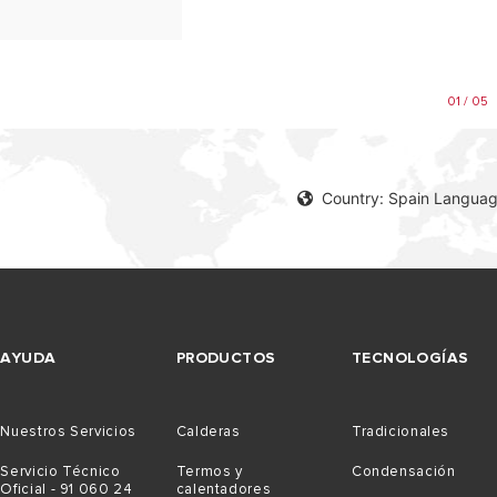
01 / 05
Country: Spain Languag
AYUDA
PRODUCTOS
TECNOLOGÍAS
Nuestros Servicios
Calderas
Tradicionales
Servicio Técnico
Termos y
Condensación
Oficial - 91 060 24
calentadores