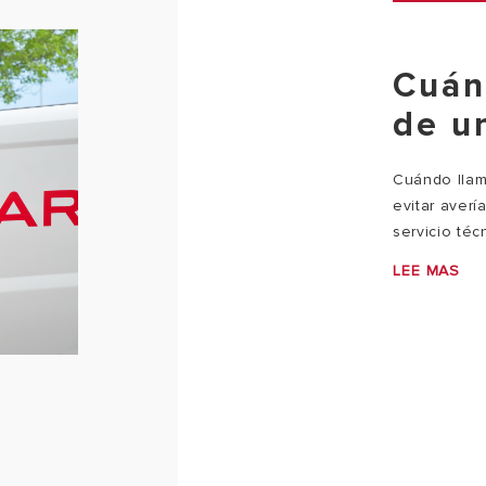
Cuán
de u
Cuándo llama
evitar aver
servicio téc
LEE MAS