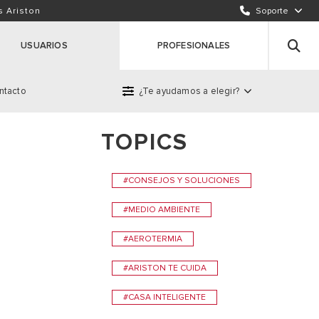
ENVÍA UN EMAIL
s Ariston
Soporte
INCIDENCIAS / REPARACIONES
USUARIOS
PROFESIONALES
ntacto
¿Te ayudamos a elegir?
TOPICS
roducto
#CONSEJOS Y SOLUCIONES
#MEDIO AMBIENTE
#AEROTERMIA
#ARISTON TE CUIDA
#CASA INTELIGENTE