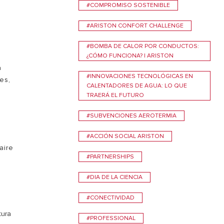
#COMPROMISO SOSTENIBLE
VER MÁS
#ARISTON CONFORT CHALLENGE
#BOMBA DE CALOR POR CONDUCTOS:
¿CÓMO FUNCIONA? | ARISTON
a
#INNOVACIONES TECNOLÓGICAS EN
es,
CALENTADORES DE AGUA: LO QUE
TRAERÁ EL FUTURO
#SUBVENCIONES AEROTERMIA
#ACCIÓN SOCIAL ARISTON
aire
#PARTNERSHIPS
#DIA DE LA CIENCIA
#CONECTIVIDAD
tura
#PROFESSIONAL