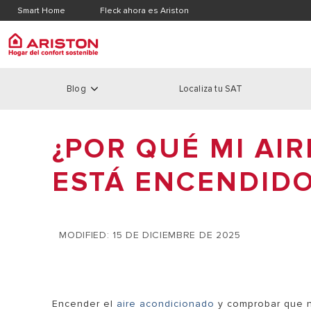
Smart Home
Fleck ahora es Ariston
Extensión de Garantía
Buscad
Registra tu producto
Localiz
Blog
Localiza tu SAT
ARISTON GROUP
Calder
PRODUCTS | CATEGORIES
LA MARCA ARISTON
Subvenciones
Blog TheComfortWay
¿POR QUÉ MI AI
CALDERAS
CALDERAS
EL GRUPO
CALDERAS 
TERMOS Y CALENTADORES
ESTÁ ENCENDIDO
SUBVENCIONES AEROTERMIA
HIDRÓGENO VERDE
TRABAJA CON NOSOTROS
AEROTERMIA
FOTOVOLTAICA+ AEROTERMIA
AEROTERMIA
TERMOSTATOS Y REGULACIÓN
CASA INTELIGENTE
MODIFIED: 15 DE DICIEMBRE DE 2025
SOLAR
SOSTENIBILIDAD
CLIMATIZACIÓN
CONSEJOS Y SOLUCIONES
Encender el
aire acondicionado
y comprobar que no