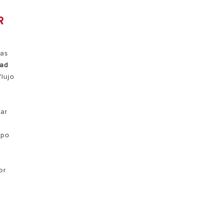
R
mas
dad
lujo
ar
ipo
or