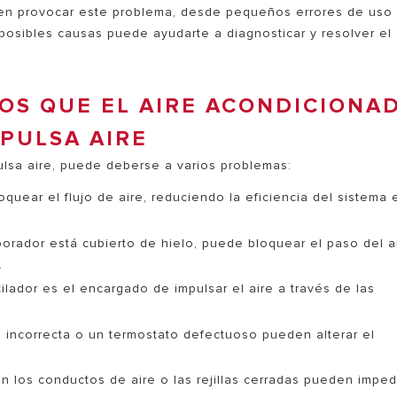
CALCULA TU AHORRO
eden provocar este problema, desde pequeños errores de uso
posibles causas puede ayudarte a diagnosticar y resolver el
OS QUE EL AIRE ACONDICIONA
PULSA AIRE
ulsa aire, puede deberse a varios problemas:
S MODELOS DE CALDERAS
oquear el flujo de aire, reduciendo la eficiencia del sistema 
porador está cubierto de hielo, puede bloquear el paso del a
.
ilador es el encargado de impulsar el aire a través de las
 incorrecta o un termostato defectuoso pueden alterar el
 los conductos de aire o las rejillas cerradas pueden imped