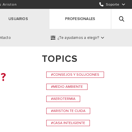
ENVÍA UN EMAIL
s Ariston
Soporte
INCIDENCIAS / REPARACIONES
USUARIOS
PROFESIONALES
ntacto
¿Te ayudamos a elegir?
TOPICS
roducto
?
#CONSEJOS Y SOLUCIONES
#MEDIO AMBIENTE
#AEROTERMIA
#ARISTON TE CUIDA
#CASA INTELIGENTE