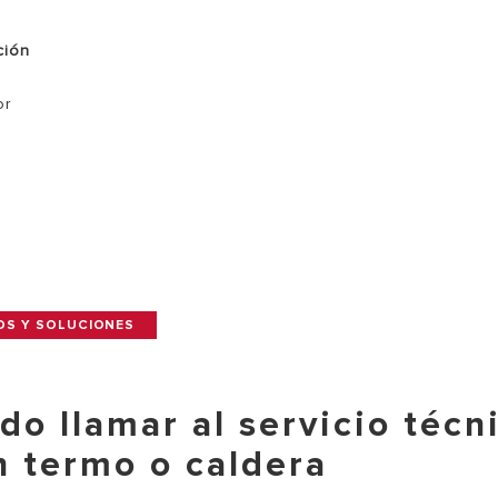
ción
or
OS Y SOLUCIONES
do llamar al servicio técn
n termo o caldera