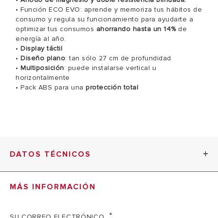
• Función ECO EVO:
aprende y memoriza tus hábitos de
consumo y regula su funcionamiento para ayudarte a
optimizar tus consumos
ahorrando hasta un 14%
de
energía al año.
•
Display táctil
•
Diseño plano
: tan sólo 27 cm de profundidad
•
Multiposición
: puede instalarse vertical u
horizontalmente
• Pack ABS para una
protección total
DATOS TÉCNICOS
MÁS INFORMACIÓN
VELIS
PRO
80
SU CORREO ELECTRÓNICO