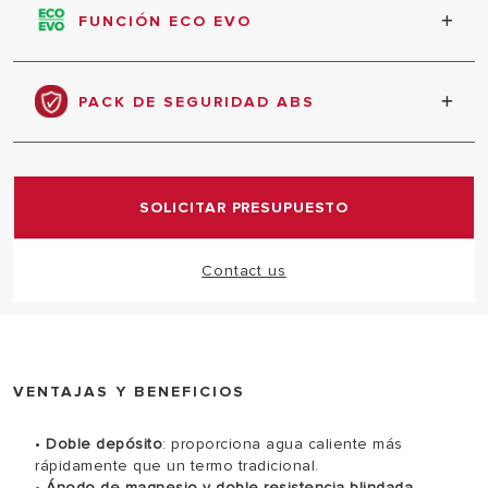
horizontal.
FUNCIÓN ECO EVO
Memoriza tus hábitos consumo con la función ECO
EVO, optimiza tus consumos y ahorra en tu factura.
PACK DE SEGURIDAD ABS
Sistema de seguridad electrónica total.
SOLICITAR PRESUPUESTO
Contact us
VENTAJAS Y BENEFICIOS
•
Doble depósito
: proporciona agua caliente más
rápidamente que un termo tradicional.
•
Ánodo de magnesio y doble resistencia blindada.