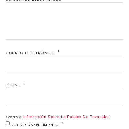
DATOS TÉCNICOS
Instalación
multiposición
Capacidad*
80L
CORREO ELECTRÓNICO
X4
Índice protección
IP
PHONE
Voltaje
230V
Tiempo calent. 1ª
46'
Información Sobre La Política De Privacidad
acepto el
ducha (T=450C) **
DOY MI CONSENTIMIENTO