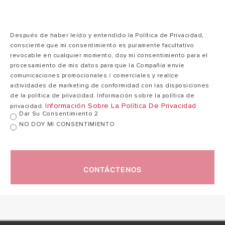
Tiempo calent. (
2h16'
T=45°C)
Después de haber leído y entendido la Política de Privacidad,
consciente que mi consentimiento es puramente facultativo
revocable en cualquier momento, doy mi consentimiento para el
Temp. máx.
80
procesamiento de mis datos para que la Compañía envíe
ejercicio
°C
comunicaciones promocionales / comerciales y realice
actividades de marketing de conformidad con las disposiciones
de la política de privacidad. Información sobre la política de
Presión máx.
8
Información Sobre La Política De Privacidad
privacidad.
ejercicio
bar
Dar Su Consentimiento 2
NO DOY MI CONSENTIMIENTO
Peso neto
28,3kg
CONTÁCTENOS
DIMESIONES