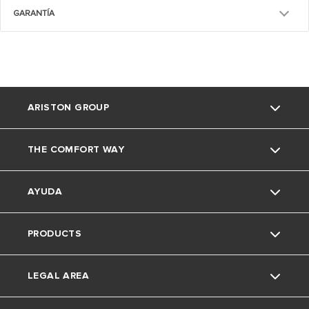
GARANTÍA
ARISTON GROUP
THE COMFORT WAY
La marca Ariston
AYUDA
El grupo
Consejos y soluciones
PRODUCTS
Trabaja con nosotros
Medio Ambiente
Contacto
LEGAL AREA
Faq's
Caldera