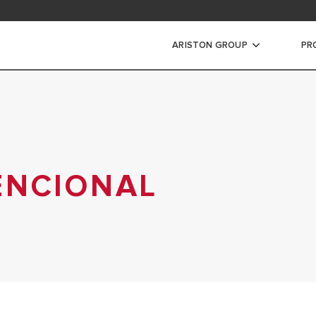
iones de garantía termotanques
e precios de repuestos
ARISTON GROUP
PR
a
DE CONDENSACIÓN
CONVENCIONAL
ENCIONAL