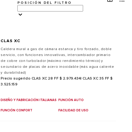
POSICIÓN DEL FILTRO
VISITE
CLAS XC
Caldera mural a gas de cámara estanca y tiro forzado, doble
servicio, con funciones innovativas, intercambiador primario
de cobre con turbolador (máximo rendimiento térmico) y
secundario de placas de acero inoxidable (más agua caliente
y durabilidad)
Precio sugerido CLAS XC 28 FF $ 2.979.434| CLAS XC 35 FF $
3.525.159
DISEÑO Y FABRICACIÓN ITALIANAS
FUNCIÓN AUTO
FUNCIÓN CONFORT
FACILIDAD DE USO