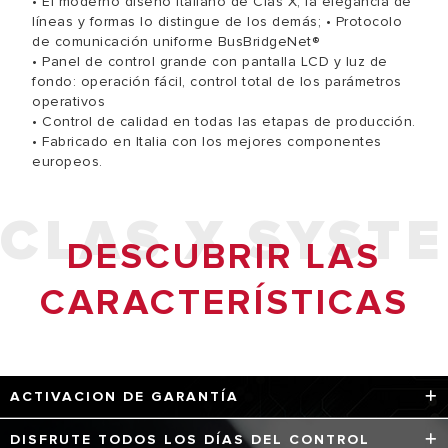
• El moderno diseño italiano de Clas X, la elegancia de
líneas y formas lo distingue de los demás; • Protocolo
de comunicación uniforme BusBridgeNet®
• Panel de control grande con pantalla LCD y luz de
fondo: operación fácil, control total de los parámetros
operativos
• Control de calidad en todas las etapas de producción.
• Fabricado en Italia con los mejores componentes
europeos.
CLAS X SYST
DESCUBRIR LAS
CARACTERÍSTICAS
ACTIVACION DE GARANTÍA
La “Activación de la Garantía Comercial” es un servicio
DISFRUTE TODOS LOS DÍAS DEL CONTROL