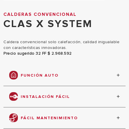
CALDERAS CONVENCIONAL
CLAS X SYSTEM
Caldera convencional solo calefacción, calidad inigualable
con características innovadoras.
Precio sugerido 32 FF $ 2.968.592
FUNCIÓN AUTO
Máximo confort, eficiencia energética y ahorro.
Ajusta la temperatura de envío automáticamente
INSTALACIÓN FÁCIL
según la temperatura exterior y la temperatura de
la habitación, consiguiendo un gran confort y
Tiempo de instalación y procesos optimizados en
ahorro.
cooperación con expertos y profesionales
FÁCIL MANTENIMIENTO