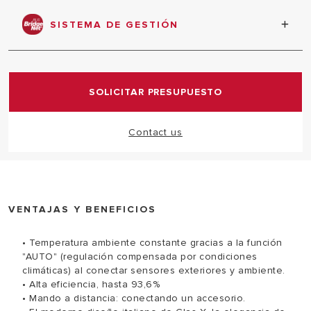
Acceso frontal a todos los componentes
principales
SISTEMA DE GESTIÓN
Nuevo protocolo de comunicación desarrollado
para garantizar la gestión total del sistema de
calefacción.
SOLICITAR PRESUPUESTO
Contact us
VENTAJAS Y BENEFICIOS
• Temperatura ambiente constante gracias a la función
"AUTO" (regulación compensada por condiciones
climáticas) al conectar sensores exteriores y ambiente.
• Alta eficiencia, hasta 93,6%
• Mando a distancia: conectando un accesorio.