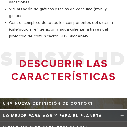
vacaciones.
Visualización de gráficos y tablas de consumo (kWh) y
gastos.
Control completo de todos los componentes del sistema
(calefacción, refrigeración y agua caliente) a través del
protocolo de comunicación BUS Bridgenet®
SENSYS HD
DESCUBRIR LAS
CARACTERÍSTICAS
UNA NUEVA DEFINICIÓN DE CONFORT
El nuevo Sensys HD está diseñado para ayudarte a
LO MEJOR PARA VOS Y PARA EL PLANETA
lograr una comodidad superior de la manera más
eficiente e intuitiva posible. Con sus funcionalidades
Gracias a su algoritmo avanzado, el nuevo Sensys HD