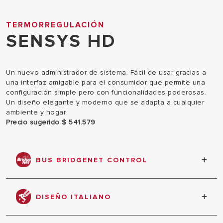
TERMORREGULACIÓN
SENSYS HD
Un nuevo administrador de sistema. Fácil de usar gracias a
una interfaz amigable para el consumidor que permite una
configuración simple pero con funcionalidades poderosas.
Un diseño elegante y moderno que se adapta a cualquier
ambiente y hogar.
Precio sugerido $ 541.579
BUS BRIDGENET CONTROL
Control completo de todos los componentes del
sistema (calefacción, refrigeración y agua caliente)
DISEÑO ITALIANO
mediante el protocolo de comunicación BUS
Bridgenet®.
Dos colores disponibles para combinar con el