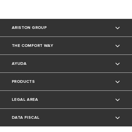
ARISTON GROUP
THE COMFORT WAY
La marca Ariston
AYUDA
El grupo
Consejos y soluciones
PRODUCTS
Trabaja con nosotros
Medio Ambiente
Contacto
LEGAL AREA
Faq's
Caldera
DATA FISCAL
Download Area
Termostato y regulacion
Política de Privacidad