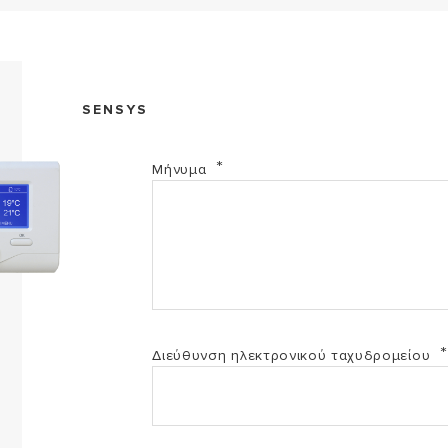
Dichiarazione per i sistemi di termoregolazione di 
SENSYS
MANUAL SENSYS GR (PDF, 1.00 mb)
Mήνυμα
Διεύθυνση ηλεκτρονικού ταχυδρομείου