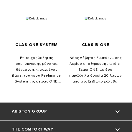
XtraTech ™ .
XtraTech ™ .
CLAS ONE SYSTEM
CLAS B ONE
Επίτοιχος λέβητας
Νέος Λέβητας Συμπύκνωσης
συμπύκνωσης μόνο για
Αερίου αποθήκευσης από τη
θέρμανση. Φτιαγμένος
Σειρά ONE, με δύο
βάσει του νέου Per4mance
παράλληλα δοχεία 20 λίτρων
System της σειράς ΟΝΕ,
από ανοξείδωτο χάλυβα.
παρέχει 4 τεχνολογίες για
μοναδικές επιδόσεις.
ARISTON GROUP
THE COMFORT WAY
ΣΧΕΤΙΚΑ ΜΕ ΕΜΑΣ