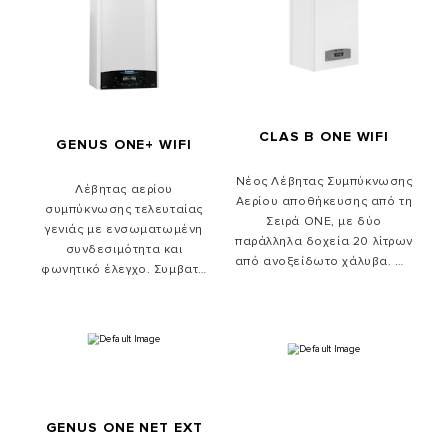
υψηλής ασφάλειας. Συμβατό
με μείγματα υδρογόνου 20%
CLAS B ONE WIFI
GENUS ONE+ WIFI
Νέος Λέβητας Συμπύκνωσης
Λέβητας αερίου
Αερίου αποθήκευσης από τη
συμπύκνωσης τελευταίας
Σειρά ONE, με δύο
γενιάς με ενσωματωμένη
παράλληλα δοχεία 20 λίτρων
συνδεσιμότητα και
από ανοξείδωτο χάλυβα. Με
φωνητικό έλεγχο. Συμβατό
ενσωματωμένο WiFi.
με μείγματα υδρογόνου 20%
GENUS ONE NET EXT