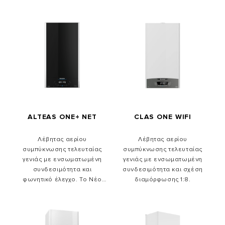
ALTEAS ONE+ NET
CLAS ONE WIFI
Λέβητας αερίου
Λέβητας αερίου
συμπύκνωσης τελευταίας
συμπύκνωσης τελευταίας
γενιάς με ενσωματωμένη
γενιάς με ενσωματωμένη
συνδεσιμότητα και
συνδεσιμότητα και σχέση
φωνητικό έλεγχο. Το Νέο
διαμόρφωσης 1:8.
Per4mance System παρέχει 4
τεχνολογίες για μοναδικές
επιδόσεις. Με γυάλινο
εμπρόσθιο πάνελ, από γυαλί