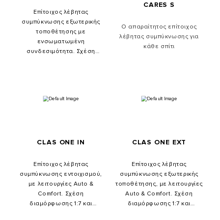
CARES S
Επίτοιχος λέβητας
συμπύκνωσης εξωτερικής
Ο απαραίτητος επίτοιχος
τοποθέτησης με
λέβητας συμπύκνωσης για
ενσωματωμένη
κάθε σπίτι
συνδεσιμότητα. Σχέση
διαμόρφωσης 1:10 και
θερμικός εναλλάκτης
XtraTech ™ . Μέγιστη άνεση,
υψηλή απόδοση και έλεγχος
εξ'αποστάσεως.
CLAS ONE IN
CLAS ONE EXT
Επίτοιχος λέβητας
Επίτοιχος λέβητας
συμπύκνωσης εντοιχισμού,
συμπύκνωσης εξωτερικής
με λειτουργίες Auto &
τοποθέτησης, με λειτουργίες
Comfort. Σχέση
Auto & Comfort. Σχέση
διαμόρφωσης 1:7 και
διαμόρφωσης 1:7 και
θερμικός εναλλάκτης
θερμικός εναλλάκτης