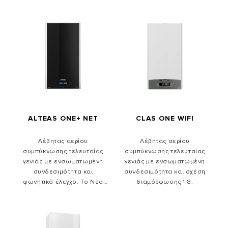
ALTEAS ONE+ NET
CLAS ONE WIFI
Λέβητας αερίου
Λέβητας αερίου
συμπύκνωσης τελευταίας
συμπύκνωσης τελευταίας
γενιάς με ενσωματωμένη
γενιάς με ενσωματωμένη
συνδεσιμότητα και
συνδεσιμότητα και σχέση
φωνητικό έλεγχο. Το Νέο
διαμόρφωσης 1:8.
Per4mance System παρέχει 4
τεχνολογίες για μοναδικές
επιδόσεις. Με γυάλινο
εμπρόσθιο πάνελ, από γυαλί