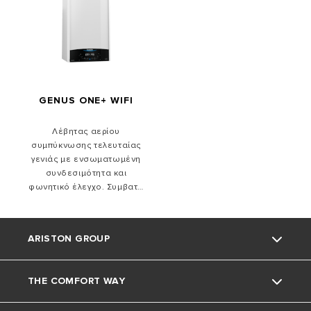
υψηλής ασφάλειας. Συμβατό
με μείγματα υδρογόνου 20%
GENUS ONE+ WIFI
Λέβητας αερίου
συμπύκνωσης τελευταίας
γενιάς με ενσωματωμένη
συνδεσιμότητα και
φωνητικό έλεγχο. Συμβατό
με μείγματα υδρογόνου 20%
ARISTON GROUP
THE COMFORT WAY
ΣΧΕΤΙΚΑ ΜΕ ΕΜΑΣ