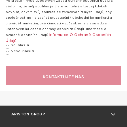
Po přečtení výše uvedených Zásad ochrany osobních údajů s
vědomím, že můj souhlas je čistě volitelný a lze jej kdykoli
odvolat, dávám svůj souhlas se zpracováním mých údajů, aby
společnost mohla zasílat propagační / obchodní komunikaci a
provádět marketingové činnosti v způsobem a v souladu s
ustanoveními Zásad ochrany osobních údajů. Informace o
Informace O Ochraně Osobních
ochraně osobních údajů
Údajů
Souhlasím
Nesouhlasím
KONTAKTUJTE NÁS
ARISTON GROUP