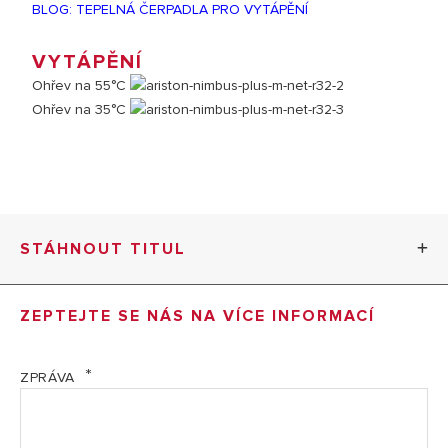
BLOG: TEPELNÁ ČERPADLA PRO VYTÁPĚNÍ
VYTÁPĚNÍ
Ohřev na 55°C
Ohřev na 35°C
STÁHNOUT TITUL
Descarga los archivos BIM de Ariston
ZEPTEJTE SE NÁS NA VÍCE INFORMACÍ
MI Informace o výrobci CZ (PDF, 29.40 kb)
ZPRÁVA
NIMBUS COMPACT M NET R32_CZ montáž (PDF,
20.30 mb)