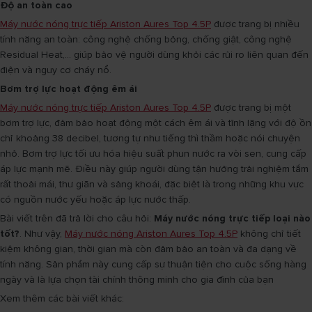
Độ an toàn cao
Máy nước nóng trực tiếp Ariston Aures Top 4.5P
được trang bị nhiều
tính năng an toàn: công nghệ chống bỏng, chống giật, công nghệ
Residual Heat,... giúp bảo vệ người dùng khỏi các rủi ro liên quan đến
điện và nguy cơ cháy nổ.
Bơm trợ lực hoạt động êm ái
Máy nước nóng trực tiếp Ariston Aures Top 4.5P
được trang bị một
bơm trợ lực, đảm bảo hoạt động một cách êm ái và tĩnh lặng với độ ồn
chỉ khoảng 38 decibel, tương tự như tiếng thì thầm hoặc nói chuyện
nhỏ. Bơm trợ lực tối ưu hóa hiệu suất phun nước ra vòi sen, cung cấp
áp lực mạnh mẽ. Điều này giúp người dùng tận hưởng trải nghiệm tắm
rất thoải mái, thư giãn và sảng khoái, đặc biệt là trong những khu vực
có nguồn nước yếu hoặc áp lực nước thấp.
Bài viết trên đã trả lời cho câu hỏi:
Máy nước nóng trực tiếp loại nào
tốt?
. Như vậy,
Máy nước nóng Ariston Aures Top 4.5P
không chỉ tiết
kiệm không gian, thời gian mà còn đảm bảo an toàn và đa dạng về
tính năng. Sản phẩm này cung cấp sự thuận tiện cho cuộc sống hàng
ngày và là lựa chọn tài chính thông minh cho gia đình của bạn
Xem thêm các bài viết khác: