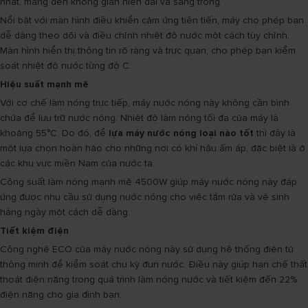
nhật, mang đến không gian hiện đại và sang trọng.
Nổi bật với màn hình điều khiển cảm ứng tiên tiến, máy cho phép bạn
dễ dàng theo dõi và điều chỉnh nhiệt độ nước một cách tùy chỉnh.
Màn hình hiển thị thông tin rõ ràng và trực quan, cho phép bạn kiểm
soát nhiệt độ nước từng độ C.
Hiệu suất mạnh mẽ
Với cơ chế làm nóng trực tiếp, máy nước nóng này không cần bình
chứa để lưu trữ nước nóng. Nhiệt độ làm nóng tối đa của máy là
khoảng 55°C. Do đó, để
lựa máy nước nóng loại nào tốt
thì đây là
một lựa chọn hoàn hảo cho những nơi có khí hậu ấm áp, đặc biệt là ở
các khu vực miền Nam của nước ta.
Công suất làm nóng mạnh mẽ 4500W giúp máy nước nóng này đáp
ứng được nhu cầu sử dụng nước nóng cho việc tắm rửa và vệ sinh
hàng ngày một cách dễ dàng.
Tiết kiệm điện
Công nghệ ECO của máy nước nóng này sử dụng hệ thống điện tử
thông minh để kiểm soát chu kỳ đun nước. Điều này giúp hạn chế thất
thoát điện năng trong quá trình làm nóng nước và tiết kiệm đến 22%
điện năng cho gia đình bạn.