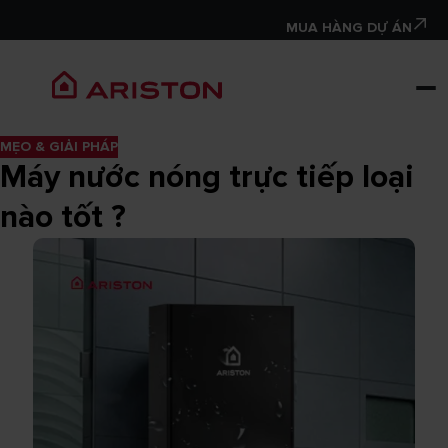
MUA HÀNG DỰ ÁN
MẸO & GIẢI PHÁP
Máy nước nóng trực tiếp loại
nào tốt ?