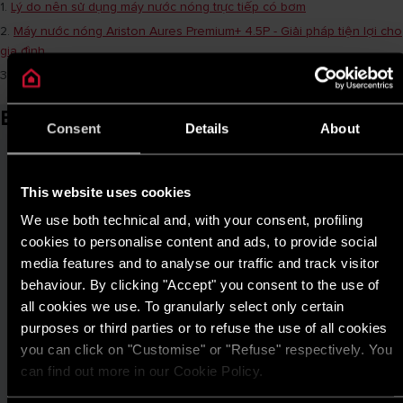
1.
Lý do nên sử dụng máy nước nóng trực tiếp có bơm
2.
Máy nước nóng Ariston Aures Premium+ 4.5P - Giải pháp tiện lợi cho
gia đình
3.
Nên dùng máy nước nóng trực tiếp hay gián tiếp phù hợp?
Bài viết liên quan
Consent
Details
About
This website uses cookies
We use both technical and, with your consent, profiling
cookies to personalise content and ads, to provide social
media features and to analyse our traffic and track visitor
behaviour. By clicking "Accept" you consent to the use of
all cookies we use. To granularly select only certain
purposes or third parties or to refuse the use of all cookies
you can click on "Customise" or "Refuse" respectively. You
can find out more in our Cookie Policy.