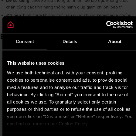
Dễ sử dụng
: thiết kế lưu thông tự nhiên, dễ lắp đặt, khung chắc
chắn cùng các tính năng thông minh giúp giảm chi phí bảo trì.
Độ bền
: bình chứa không mối hàn cùng khung kẽm-magie chống
ăn mòn, ngay cả trong điều kiện thời tiết khắc nghiệt.
Bài viết liên quan
Consent
Details
About
This website uses cookies
We use both technical and, with your consent, profiling
cookies to personalise content and ads, to provide social
media features and to analyse our traffic and track visitor
behaviour. By clicking "Accept" you consent to the use of
all cookies we use. To granularly select only certain
purposes or third parties or to refuse the use of all cookies
you can click on "Customise" or "Refuse" respectively. You
can find out more in our Cookie Policy.