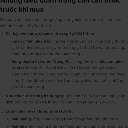
Những điều quan trọng cần cân nhắc
trước khi mua
Để lựa chọn máy nước nóng năng lượng mặt trời phù hợp, bạn cần
cân nhắc một số yếu tố sau:
Khí hậu và khu vực bạn sinh sống tại Việt Nam
Tại
các tỉnh phía Bắc
như Hà Nội và Lào Cai, mùa đông thường
lạnh và nhiều mây, vì vậy, khả năng giữ nhiệt tốt và bộ phận gia
nhiệt dự phòng trở nên rất quan trọng.
Vùng duyên hải miền Trung
(Đà Nẵng, Huế) và
khu vực phía
Nam
(Thành phố Hồ Chí Minh, Cần Thơ) có nắng ổn định
quanh năm nhưng cũng thường xuyên có mưa lớn và bão theo
mùa. Vì vậy, độ bền và khả năng chống chịu thời tiết là những
yếu tố quan trọng.
Nhu cầu nước nóng hằng ngày
: ước tính 30–50 L/người/ngày. Gia
đình bốn người cần hệ thống có dung tích khoảng 120–200 L.
Loại mái nhà và không gian lắp đặt:
Mái phẳng
: ống chân không hoặc tấm phẳng đều phù hợp.
Mái dốc
: tấm phẳng thường dễ lắp đặt hơn mà không cần nâng