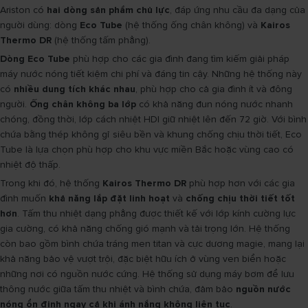
Ariston có
hai dòng sản phẩm chủ lực
, đáp ứng nhu cầu đa dạng của
người dùng: dòng
Eco Tube
(hệ thống ống chân không) và
Kairos
Thermo DR
(hệ thống tấm phẳng).
Dòng Eco Tube
phù hợp cho các gia đình đang tìm kiếm giải pháp
máy nước nóng tiết kiệm chi phí và đáng tin cậy. Những hệ thống này
có
nhiều dung tích khác nhau
, phù hợp cho cả gia đình ít và đông
người.
Ống chân không ba lớp
có khả năng đun nóng nước nhanh
chóng, đồng thời, lớp cách nhiệt HDI giữ nhiệt lên đến 72 giờ. Với bình
chứa bằng thép không gỉ siêu bền và khung chống chịu thời tiết, Eco
Tube là lựa chọn phù hợp cho khu vực miền Bắc hoặc vùng cao có
nhiệt độ thấp.
Trong khi đó, hệ thống
Kairos Thermo DR
phù hợp hơn với các gia
đình muốn
khả năng lắp đặt linh hoạt
và
chống chịu thời tiết tốt
hơn
. Tấm thu nhiệt dạng phẳng được thiết kế với lớp kính cường lực
gia cường, có khả năng chống gió mạnh và tải trọng lớn. Hệ thống
còn bao gồm bình chứa tráng men titan và cực dương magie, mang lại
khả năng bảo vệ vượt trội, đặc biệt hữu ích ở vùng ven biển hoặc
những nơi có nguồn nước cứng. Hệ thống sử dụng máy bơm để lưu
thông nước giữa tấm thu nhiệt và bình chứa, đảm bảo
nguồn nước
nóng ổn định ngay cả khi ánh nắng không liên tục
.