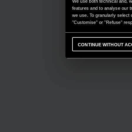
We use both technical and, wi
features and to analyse our tr
we use. To granularly select o
"Customise" or "Refuse" resp
CONTINUE WITHOUT AC