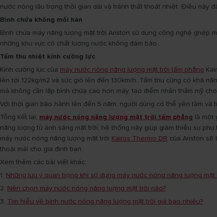
nước nóng lâu trong thời gian dài và tránh thất thoát nhiệt. Điều nà
Bình chứa không mối hàn
Bình chứa máy năng lượng mặt trời Ariston sử dụng công nghệ ghép mí
những khu vực có chất lượng nước không đảm bảo.
Tấm thu nhiệt kính cường lực
Kính cường lực của
máy nước nóng năng lượng mặt trời tấm phẳng
Kair
lên tới 122kg/m2 và sức gió lên đến 130km/h. Tấm thu cũng có khả năn
mà không cần lắp bình chứa cao hơn máy, tạo điểm nhấn thẩm mỹ cho
Với thời gian bảo hành lên đến 5 năm, người dùng có thể yên tâm và 
Tổng kết lại,
máy nước nóng năng lượng mặt trời tấm phẳng
là một 
năng lượng từ ánh sáng mặt trời, hệ thống này giúp giảm thiểu sự phụ
máy nước nóng năng lượng mặt trời
Kairos Thermo DR
của Ariston sẽ 
thoải mái cho gia đình bạn.
Xem thêm các bài viết khác:
1.
Những lưu ý quan trọng khi sử dụng máy nước nóng năng lượng mặt t
2.
Nên chọn máy nước nóng năng lượng mặt trời nào?
3.
Tìm hiểu về bình nước nóng năng lượng mặt trời giá bao nhiêu?