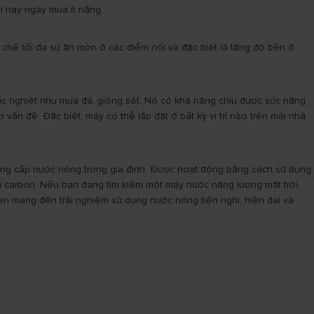
i hay ngày mưa ít nắng.
chế tối đa sự ăn mòn ở các điểm nối và đặc biệt là tăng độ bền ở
khắc nghiệt như mưa đá, giông sét. Nó có khả năng chịu được sức nặng
n đề. Đặc biệt, máy có thể lắp đặt ở bất kỳ vị trí nào trên mái nhà
 cung cấp nước nóng trong gia đình. Được hoạt động bằng cách sử dụng
i carbon. Nếu bạn đang tìm kiếm một máy nước năng lượng mặt trời,
hẹn mang đến trải nghiệm sử dụng nước nóng tiện nghi, hiện đại và