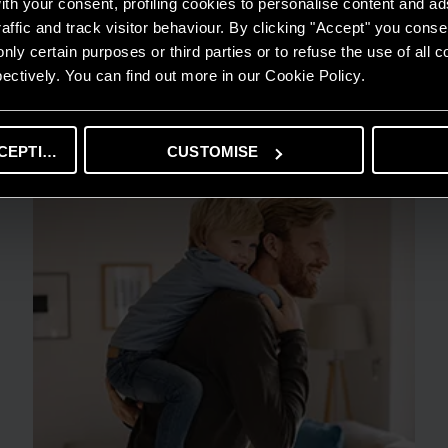
th your consent, profiling cookies to personalise content and ad
TIN TỨC
affic and track visitor behaviour. By clicking "Accept" you consen
ARISTON THIẾT LẬP CHUẨN MỰC MỚI
nly certain purposes or third parties or to refuse the use of all 
CHO GIẢI PHÁP NƯỚC NÓNG TẠI GIẢI
ectively. You can find out more in our Cookie Policy.
THƯỞNG HIỆU QUẢ NĂNG LƯỢNG 2025
ĐỌC THÊM
CEPTING
CUSTOMISE