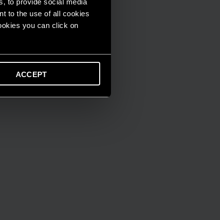
s, to provide social media
t to the use of all cookies
cookies you can click on
ACCEPT