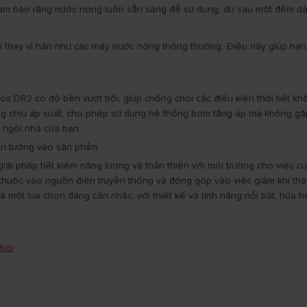
y đảm bảo rằng nước nóng luôn sẵn sàng để sử dụng, dù sau một đêm dà
 thay vì hàn như các máy nước nóng thông thường. Điều này giúp hạn 
os DR2 có độ bền vượt trội, giúp chống chọi các điều kiện thời tiết 
g chịu áp suất, cho phép sử dụng hệ thống bơm tăng áp mà không gặp vấ
 ngôi nhà của bạn.
tin tưởng vào sản phẩm.
giải pháp tiết kiệm năng lượng và thân thiện với môi trường cho việc
 thuộc vào nguồn điện truyền thống và đóng góp vào việc giảm khí thả
là một lựa chọn đáng cân nhắc, với thiết kế và tính năng nổi bật, hứa 
rời