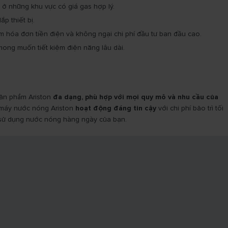
à ở những khu vực có giá gas hợp lý.
p thiết bị.
 hóa đơn tiền điện và không ngại chi phí đầu tư ban đầu cao.
ong muốn tiết kiệm điện năng lâu dài.
sản phẩm Ariston
đa dạng, phù hợp với mọi quy mô và nhu cầu của
 máy nước nóng Ariston
hoạt động đáng tin cậy
với chi phí bảo trì tối
 sử dụng nước nóng hàng ngày của bạn.