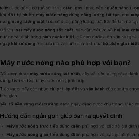
Máy nước nóng có thể sử dụng
điện
,
gas
, hoặc
các nguồn năng lượn
khí đốt tự nhiên, máy nước nóng dùng năng lượng tái tạo
, như
máy
nóng năng lượng mặt trời
sử dụng năng lượng mặt trời để làm nóng n
Để tìm
loại máy nước nóng tốt nhất
, bạn cần hiểu rõ về
hai loại chí
nước nhất định trong
bình cách nhiệt
, giữ cho nước luôn sẵn sàng sử
ngay khi sử dụng
: khi bạn mở vòi, nước lạnh đi qua
bộ phận gia nhiệt
Máy nước nóng nào phù hợp với bạn?
Để chọn được
máy nước nóng tốt nhất
, hãy bắt đầu bằng cách đánh
dung tích
và
loại
máy nước nóng phù hợp.
Tiếp theo, hãy cân nhắc
chi phí lắp đặt
và
vận hành
của các lựa chọ
thời gian.
Yếu tố bền vững môi trường
đang ngày càng được chú trọng. Việc 
Hướng dẫn ngắn gọn giúp bạn ra quyết định
Máy nước nóng trực tiếp dùng điện
phù hợp với các hộ gia đình
Máy nước nóng gián tiếp dùng điện
phù hợp với các gia đình tru