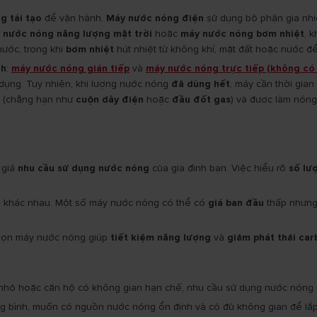
g tái tạo
để vận hành.
Máy nước nóng điện
sử dụng bộ phận gia nhi
 nước nóng năng lượng mặt trời
hoặc
máy nước nóng bơm nhiệt
, 
ước, trong khi
bơm nhiệt
hút nhiệt từ không khí, mặt đất hoặc nước đ
nh
:
máy nước nóng gián tiếp
và
máy nước nóng trực tiếp (không có 
 dụng. Tuy nhiên, khi lượng nước nóng
đã dùng hết
, máy cần thời gia
(chẳng hạn như
cuộn dây điện
hoặc
đầu đốt gas
) và được làm nóng 
 giá
nhu cầu sử dụng nước nóng
của gia đình bạn. Việc hiểu rõ
số lư
n khác nhau. Một số máy nước nóng có thể có
giá ban đầu
thấp nhưng 
chọn máy nước nóng giúp
tiết kiệm năng lượng
và
giảm phát thải car
 nhỏ hoặc căn hộ có không gian hạn chế, nhu cầu sử dụng nước nóng 
ng bình, muốn có nguồn nước nóng ổn định và có đủ không gian để lắp