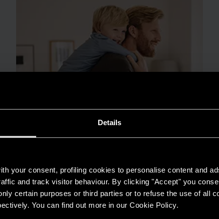
Details
th your consent, profiling cookies to personalise content and ad
affic and track visitor behaviour. By clicking "Accept" you consen
MẸO & GIẢI PHÁP
nly certain purposes or third parties or to refuse the use of all 
Máy nước nóng trong thời tiết ẩm ướt: lợi
ectively. You can find out more in our Cookie Policy.
ích thiết yếu cho các gia đình Việt Nam