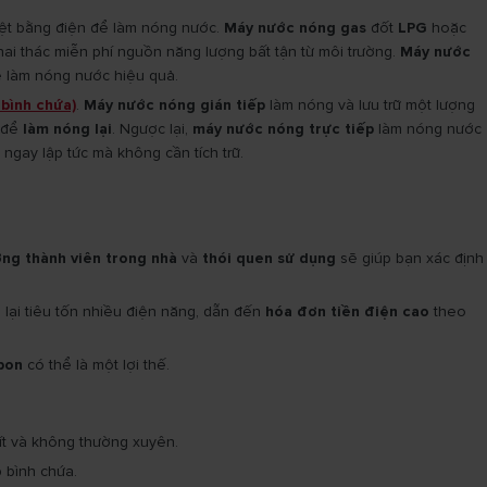
ệt bằng điện để làm nóng nước.
Máy nước nóng gas
đốt
LPG
hoặc
khai thác miễn phí nguồn năng lượng bất tận từ môi trường.
Máy nước
ể làm nóng nước hiệu quả.
bình chứa)
.
Máy nước nóng gián tiếp
làm nóng và lưu trữ một lượng
n để
làm nóng lại
. Ngược lại,
máy nước nóng trực tiếp
làm nóng nước
ngay lập tức mà không cần tích trữ.
ợng thành viên trong nhà
và
thói quen sử dụng
sẽ giúp bạn xác định
lại tiêu tốn nhiều điện năng, dẫn đến
hóa đơn tiền điện cao
theo
bon
có thể là một lợi thế.
ít và không thường xuyên.
 bình chứa.