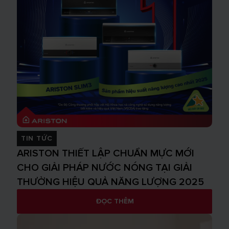
TIN TỨC
ARISTON THIẾT LẬP CHUẨN MỰC MỚI
CHO GIẢI PHÁP NƯỚC NÓNG TẠI GIẢI
THƯỞNG HIỆU QUẢ NĂNG LƯỢNG 2025
ĐỌC THÊM