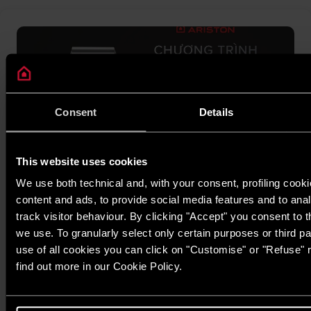
Consent
Details
This website uses cookies
We use both technical and, with your consent, profiling cooki
content and ads, to provide social media features and to anal
Hội Viên Kim Cương (Dành cho cửa hàng)
track visitor behaviour. By clicking "Accept" you consent to t
Nhằm tri ân, chăm sóc và kết nối các đối tác tiêu biểu, chúng
we use. To granularly select only certain purposes or third par
tôi triển khai chương trình “Hội Viên Kim Cương Ariston 2026”.
use of all cookies you can click on "Customise" or "Refuse" 
Chương trình mang lại nhiều quyền lợi thiết thực và các chính
find out more in our Cookie Policy.
sách ưu đãi hấp dẫn dành riêng cho Quý cửa hàng thành viên
TÌM HIỂU THÊM