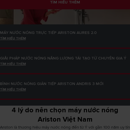
TÌM HIỂU THÊM
BÌNH NƯỚC NÓNG GIÁN TIẾP ARISTON ANDRIS 3 MỚI
TÌM HIỂU THÊM
MÁY NƯỚC NÓNG TRỰC TIẾP ARISTON AURES 2.0
TÌM HIỂU THÊM
GIẢI PHÁP NƯỚC NÓNG NĂNG LƯỢNG TÁI TẠO TỪ CHUYÊN GIA Ý
TÌM HIỂU THÊM
BÌNH NƯỚC NÓNG GIÁN TIẾP ARISTON ANDRIS 3 MỚI
TÌM HIỂU THÊM
4 lý do nên chọn máy nước nóng
MÁY NƯỚC NÓNG TRỰC TIẾP ARISTON AURES 2.0
TÌM HIỂU THÊM
Ariston Việt Nam
Ariston là thương hiệu máy nước nóng đến từ Ý với gần 100 năm uy tín