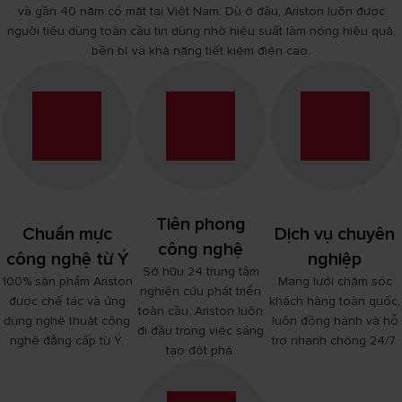
và gần 40 năm có mặt tại Việt Nam. Dù ở đâu, Ariston luôn được
GIẢI PHÁP NƯỚC NÓNG NĂNG LƯỢNG TÁI TẠO TỪ CHUYÊN GIA Ý
người tiêu dùng toàn cầu tin dùng nhờ hiệu suất làm nóng hiệu quả,
TÌM HIỂU THÊM
bền bỉ và khả năng tiết kiệm điện cao.
Tiên phong
Chuẩn mực
Dịch vụ chuyên
công nghệ
công nghệ từ Ý
nghiệp
Sở hữu 24 trung tâm
100% sản phẩm Ariston
Mạng lưới chăm sóc
nghiên cứu phát triển
được chế tác và ứng
khách hàng toàn quốc,
toàn cầu, Ariston luôn
dụng nghệ thuật công
luôn đồng hành và hỗ
đi đầu trong việc sáng
nghệ đẳng cấp từ Ý.
trợ nhanh chóng 24/7.
tạo đột phá.