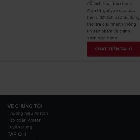
để kích hoạt bảo hành
điện tử, gửi yêu cầu bảo
hành, đặt lịch bảo trì, đồng
thời tra cứu nhanh thông
tin sản phẩm và chính
sách bảo hành.
CHAT TRÊN ZALO
VỀ CHÚNG TÔI
Thương hiệu Ariston
Tập đoàn Ariston
Tuyển Dụng
TẠP CHÍ