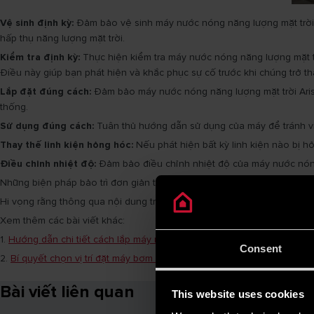
Vệ sinh định kỳ:
Đảm bảo vệ sinh máy nước nóng năng lượng mặt trời Ar
hấp thụ năng lượng mặt trời.
Kiểm tra định kỳ:
Thực hiện kiểm tra máy nước nóng năng lượng mặt trờ
Điều này giúp bạn phát hiện và khắc phục sự cố trước khi chúng trở th
Lắp đặt đúng cách:
Đảm bảo máy nước nóng năng lượng mặt trời Arist
thống.
Sử dụng đúng cách:
Tuân thủ hướng dẫn sử dụng của máy để tránh vi
Thay thế linh kiện hỏng hóc:
Nếu phát hiện bất kỳ linh kiện nào bị hỏ
Điều chỉnh nhiệt độ:
Đảm bảo điều chỉnh nhiệt độ của máy nước nóng 
Những biện pháp bảo trì đơn giản trên sẽ giúp duy trì hiệu suất tốt và 
Hi vọng rằng thông qua nội dung trên, bạn đã có cái nhìn tổng quan v
Xem thêm các bài viết khác:
1.
Hướng dẫn chi tiết cách lắp máy nước nóng gián tiếp an toàn và đú
Consent
2.
Bí quyết chọn vị trí đặt máy bơm nhiệt để tối ưu hiệu suất hoạt động
Bài viết liên quan
This website uses cookies