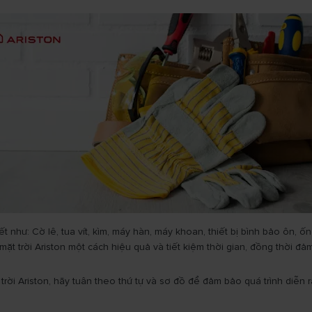
hiết như: Cờ lê, tua vít, kìm, máy hàn, máy khoan, thiết bị bình bảo ôn
ặt trời Ariston một cách hiệu quả và tiết kiệm thời gian, đồng thời đả
ời Ariston, hãy tuân theo thứ tự và sơ đồ để đảm bảo quá trình diễn ra