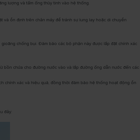
ăng lượng và tấm ống thủy tinh vào hệ thống.
t và ổn định trên chân máy để tránh sự lung lay hoặc di chuyển
và gioăng chống bụi. Đảm bảo các bộ phận này được lắp đặt chính xác
nh từ bồn chứa cho đường nước vào và lắp đường ống dẫn nước đến các
h chính xác và hiệu quả, đồng thời đảm bảo hệ thống hoạt động ổn
au đây: