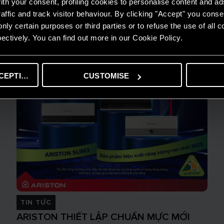
th your consent, profiling cookies to personalise content and ad
affic and track visitor behaviour. By clicking "Accept" you consen
nly certain purposes or third parties or to refuse the use of all 
ectively. You can find out more in our Cookie Policy.
CEPTING
CUSTOMISE
TIN TỨC
ARISTON THIẾT LẬP CHUẨN MỰC MỚI