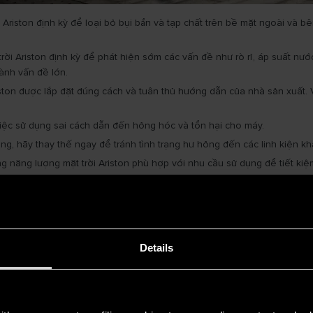
iston định kỳ để loại bỏ bụi bẩn và tạp chất trên bề mặt ngoài và bên
i Ariston định kỳ để phát hiện sớm các vấn đề như rò rỉ, áp suất nước
ành vấn đề lớn.
on được lắp đặt đúng cách và tuân thủ hướng dẫn của nhà sản xuất. V
ệc sử dụng sai cách dẫn đến hỏng hóc và tổn hại cho máy.
ng, hãy thay thế ngay để tránh tình trạng hư hỏng đến các linh kiện kh
năng lượng mặt trời Ariston phù hợp với nhu cầu sử dụng để tiết ki
tuổi thọ của máy nước nóng năng lượng mặt trời Ariston, giúp bạn tiết k
à hiểu rõ hơn về
cách lắp đặt máy nước nóng năng lượng mặt trời
Ar
ng cách
Details