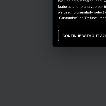
We use both technical and, wi
features and to analyse our tr
we use. To granularly select o
"Customise" or "Refuse" resp
CONTINUE WITHOUT AC