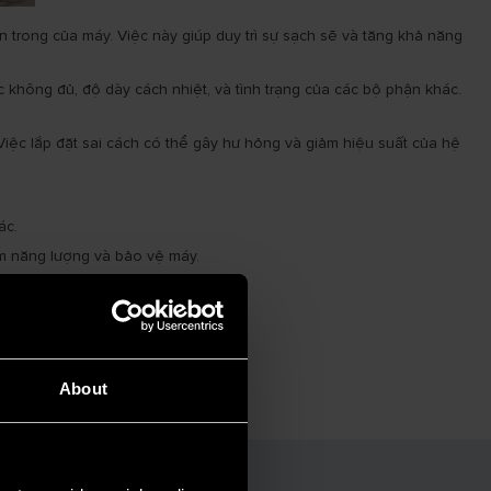
 trong của máy. Việc này giúp duy trì sự sạch sẽ và tăng khả năng
 không đủ, độ dày cách nhiệt, và tình trạng của các bộ phận khác.
iệc lắp đặt sai cách có thể gây hư hỏng và giảm hiệu suất của hệ
ác.
ệm năng lượng và bảo vệ máy.
iệm chi phí bảo trì và sửa chữa máy.
iston.
About