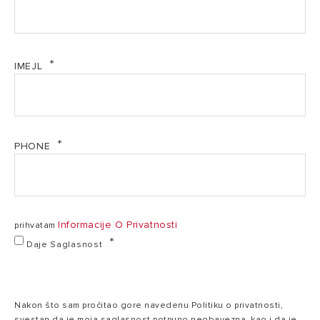
IMEJL
PHONE
Informacije O Privatnosti
prihvatam
Daje Saglasnost
Nakon što sam pročitao gore navedenu Politiku o privatnosti,
svestan da je moja saglasnost potpuno neobavezna, kao i da je