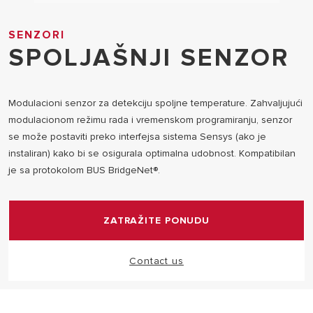
SENZORI
SPOLJAŠNJI SENZOR
Modulacioni senzor za detekciju spoljne temperature. Zahvaljujući
modulacionom režimu rada i vremenskom programiranju, senzor
se može postaviti preko interfejsa sistema Sensys (ako je
instaliran) kako bi se osigurala optimalna udobnost. Kompatibilan
je sa protokolom BUS BridgeNet®.
ZATRAŽITE PONUDU
Contact us