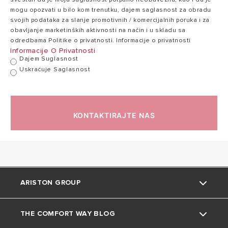
mogu opozvati u bilo kom trenutku, dajem saglasnost za obradu
svojih podataka za slanje promotivnih / komercijalnih poruka i za
obavljanje marketinških aktivnosti na način i u skladu sa
odredbama Politike o privatnosti. Informacije o privatnosti
Informacije O Privatnosti
Dajem Suglasnost
Uskraćuje Saglasnost
KONTAKTIRAJTE NAS
ARISTON GROUP
THE COMFORT WAY BLOG
O nama