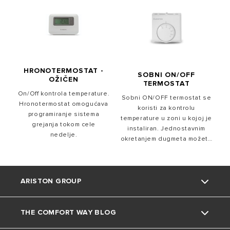
HRONOTERMOSTAT -
SOBNI ON/OFF
OŽIČEN
TERMOSTAT
On/Off kontrola temperature.
Sobni ON/OFF termostat se
Hronotermostat omogućava
koristi za kontrolu
programiranje sistema
temperature u zoni u kojoj je
grejanja tokom cele
instaliran. Jednostavnim
nedelje.
okretanjem dugmeta možete
promeniti sobnu temperaturu
podešenu na vašem
bojleru.
ARISTON GROUP
THE COMFORT WAY BLOG
O nama