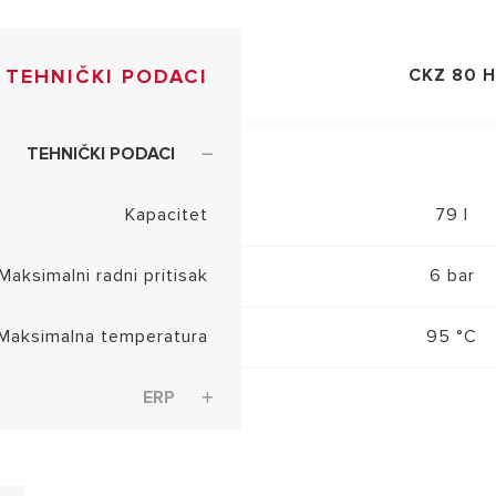
TEHNIČKI PODACI
CKZ 80 H
TEHNIČKI PODACI
Kapacitet
79 l
Maksimalni radni pritisak
6 bar
Maksimalna temperatura
95 °C
ERP