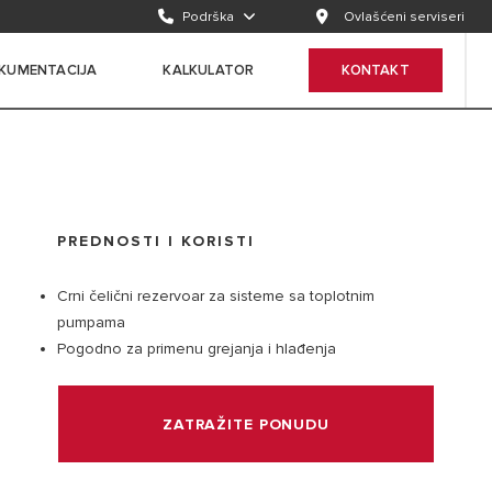
Podrška
Ovlašćeni serviseri
KUMENTACIJA
KALKULATOR
KONTAKT
PREDNOSTI I KORISTI
Crni čelični rezervoar za sisteme sa toplotnim
pumpama
Pogodno za primenu grejanja i hlađenja
ZATRAŽITE PONUDU