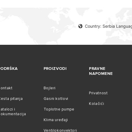
Country: Serbia Langua
PODRŠKA
PROIZVODI
PRAVNE
NAPOMENE
Kontakt
Bojleri
Privatnost
esta pitanja
Gasni kotlovi
Kolačići
atalozi i
Toplotne pumpe
dokumentacija
Klima uređaji
Ventilokonvektori