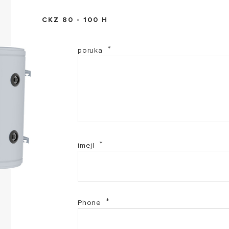
CKZ 80 - 100 H
poruka
imejl
Phone