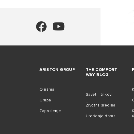
ARISTON GROUP
THE COMFORT
WAY BLOG
O nama
Saveti i trikovi
Grupa
Č
Životna sredina
Zaposlenje
K
Uređenje doma