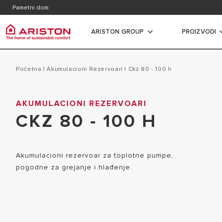
Kontakt
Česta p
Pametni dom
Katalozi, brošure i dokumentacija
ARISTON GROUP
PROIZVODI
Ariston Group
Bojleri
PRODUCTS | CATEGORIES
Početna
|
Akumulacioni Rezervoari
|
ckz 80 - 100 h
O NAMA
ELEKTRIČN
AKUMULACIONI REZERVOARI
BOJLERI
GRUPA
CKZ 80 - 100 H
ELEKTRIČN
GASNI KOTLOVI
ZAPOSLENJE
KAPACITET
TOPLOTNE PUMPE
ELEKTRIČNI
Akumulacioni rezervoar za toplotne pumpe,
KLIMA UREĐAJI
pogodne za grejanje i hlađenje.
KAPACITET
VENTILOKONVEKTORI
KOMBINOVA
REZERVOARI
IZMENJIVA
TERMOREGULACIJA