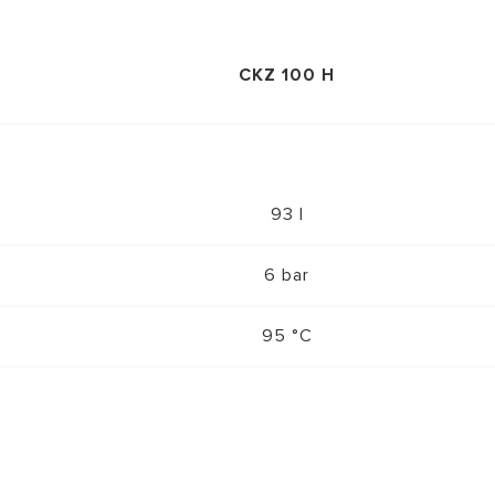
CKZ 100 H
93 l
6 bar
95 °C