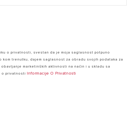
ku o privatnosti, svestan da je moja saglasnost potpuno
lo kom trenutku, dajem saglasnost za obradu svojih podataka za
a obavljanje marketinških aktivnosti na način i u skladu sa
Informacije O Privatnosti
e o privatnosti