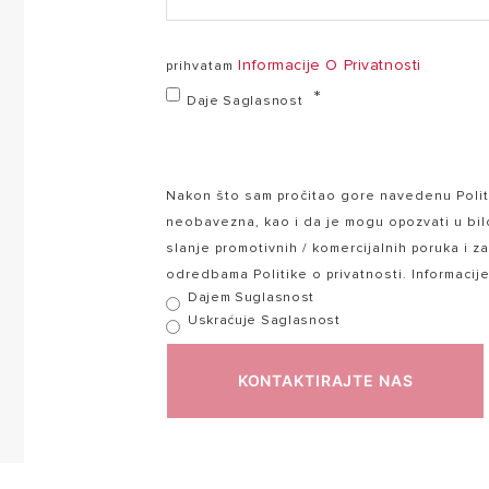
Informacije O Privatnosti
prihvatam
Daje Saglasnost
Nakon što sam pročitao gore navedenu Politi
neobavezna, kao i da je mogu opozvati u bi
slanje promotivnih / komercijalnih poruka i z
odredbama Politike o privatnosti. Informacij
Dajem Suglasnost
Uskraćuje Saglasnost
KONTAKTIRAJTE NAS