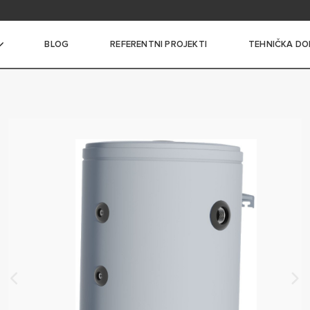
itanja
BLOG
REFERENTNI PROJEKTI
TEHNIČKA DO
I BOJLERI MALOG KAPACITETA
I BOJLERI SREDNJEG
A
 BOJLERI VELIKOG
A
NI BOJLERI SA
ČEM