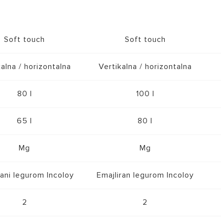
Soft touch
Soft touch
kalna / horizontalna
Vertikalna / horizontalna
80 l
100 l
65 l
80 l
Mg
Mg
rani legurom Incoloy
Emajliran legurom Incoloy
2
2