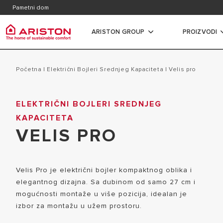
Kontakt
Česta p
Pametni dom
Katalozi, brošure i dokumentacija
ARISTON GROUP
PROIZVODI
Ariston Group
Bojleri
PRODUCTS | CATEGORIES
Početna
|
Električni Bojleri Srednjeg Kapaciteta
|
velis pro
O NAMA
ELEKTRIČN
ELEKTRIČNI BOJLERI SREDNJEG
BOJLERI
GRUPA
KAPACITETA
ELEKTRIČN
GASNI KOTLOVI
ZAPOSLENJE
VELIS PRO
KAPACITET
TOPLOTNE PUMPE
ELEKTRIČNI
KLIMA UREĐAJI
Velis Pro je električni bojler kompaktnog oblika i
KAPACITET
VENTILOKONVEKTORI
elegantnog dizajna. Sa dubinom od samo 27 cm i
KOMBINOVA
REZERVOARI
mogućnosti montaže u više pozicija, idealan je
IZMENJIVA
izbor za montažu u užem prostoru.
TERMOREGULACIJA