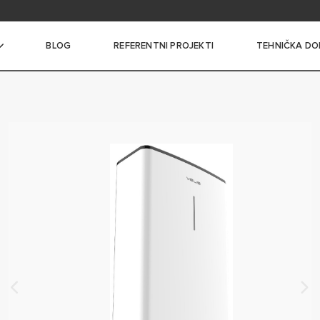
itanja
BLOG
REFERENTNI PROJEKTI
TEHNIČKA DO
I BOJLERI MALOG KAPACITETA
I BOJLERI SREDNJEG
A
 BOJLERI VELIKOG
A
NI BOJLERI SA
ČEM