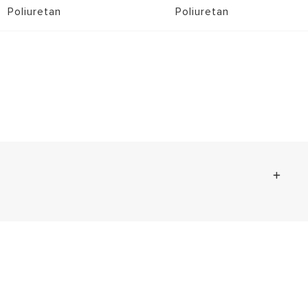
Poliuretan
Poliuretan
.77 mb)
1.59 kb)