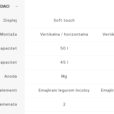
DACI
Displej
Soft touch
Montaža
Vertikalna / horizontalna
Verti
kapacitet
50 l
kapacitet
45 l
Anoda
Mg
 elementi
Emajlirani legurom Incoloy
Emajli
elemenata
2