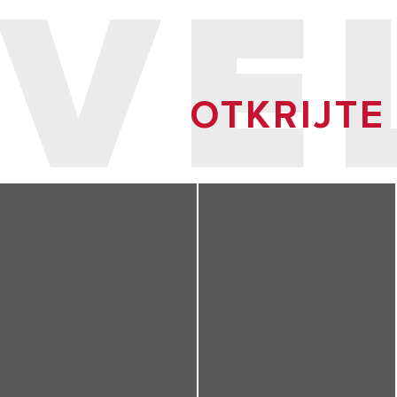
VE
dejstvu velike magnezijumske anode.
OTKRIJTE