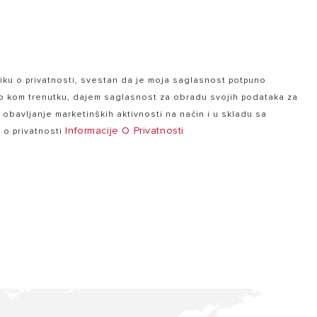
ku o privatnosti, svestan da je moja saglasnost potpuno
lo kom trenutku, dajem saglasnost za obradu svojih podataka za
a obavljanje marketinških aktivnosti na način i u skladu sa
Informacije O Privatnosti
e o privatnosti