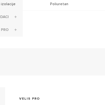
 izolacije
Poliuretan
ODACI
S PRO
420011299500_MED&ENTRY EU-velis manual (PDF, 1
VELIS PRO
Declar of Conformity -ESWH - VELIS 3 wu_SR (PDF, 14