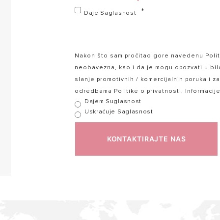
Daje Saglasnost
Nakon što sam pročitao gore navedenu Politi
neobavezna, kao i da je mogu opozvati u bi
slanje promotivnih / komercijalnih poruka i z
odredbama Politike o privatnosti. Informacij
Dajem Suglasnost
Uskraćuje Saglasnost
KONTAKTIRAJTE NAS