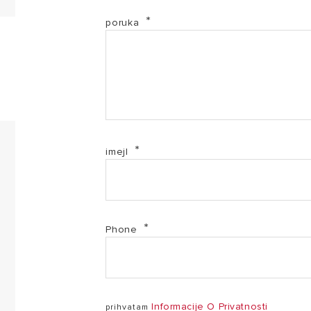
poruka
EL-2017-3626135 (PDF, 68.78 kb)
EL-2017-3626136 (PDF, 68.77 kb)
EL-2017-3626137 (PDF, 68.61 kb)
imejl
PF-3626135 (PDF, 1.88 mb)
PF-3626136 (PDF, 1.88 mb)
Phone
PF-3626137 (PDF, 1.88 mb)
Velis 3 Brochure (leaflet)_210x100mm_SR_interactive
Informacije O Privatnosti
prihvatam