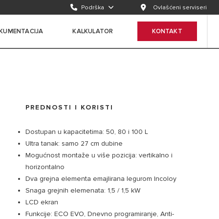
Podrška
Ovlašćeni serviseri
KUMENTACIJA
KALKULATOR
KONTAKT
PREDNOSTI I KORISTI
Dostupan u kapacitetima: 50, 80 i 100 L
Ultra tanak: samo 27 cm dubine
Mogućnost montaže u više pozicija: vertikalno i
horizontalno
Dva grejna elementa emajlirana legurom Incoloy
Snaga grejnih elemenata: 1,5 / 1,5 kW
LCD ekran
Funkcije: ECO EVO, Dnevno programiranje, Anti-