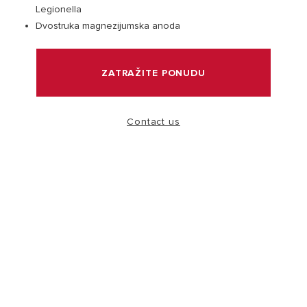
Legionella
Dvostruka magnezijumska anoda
POSETITE
ZATRAŽITE PONUDU
Contact us
Zašto izabrati Ariston bojler?
Širok asortiman bojlera Ariston je dizajniran da pruži
savršenu kombinaciju visoke efikasnosti, uštede
energije i italijanskog dizajna.