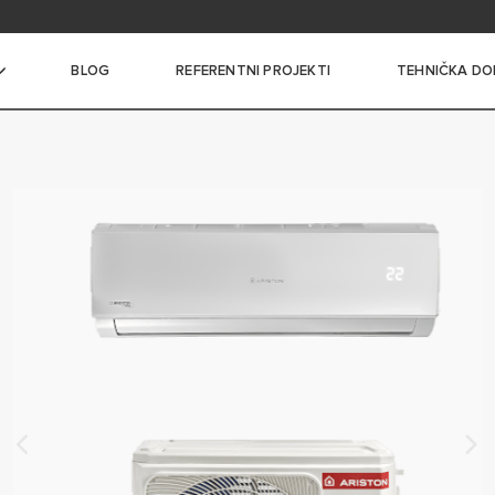
itanja
BLOG
REFERENTNI PROJEKTI
TEHNIČKA DO
I BOJLERI MALOG KAPACITETA
I BOJLERI SREDNJEG
A
 BOJLERI VELIKOG
A
NI BOJLERI SA
ČEM