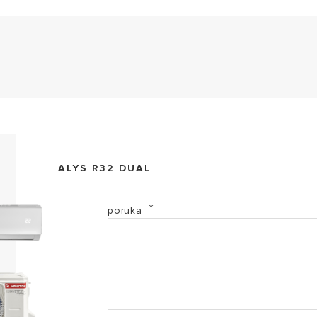
EL-2017-3381524 (PDF, 163.61 kb)
ALYS R32 DUAL
ariston-katalog-klima-uredjaja-2023-web (PDF, 4.68 
poruka