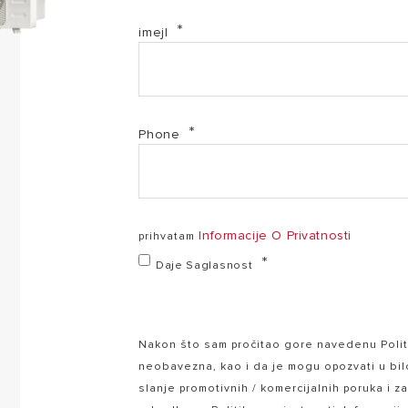
imejl
Phone
Informacije O Privatnosti
prihvatam
Daje Saglasnost
Nakon što sam pročitao gore navedenu Politi
neobavezna, kao i da je mogu opozvati u bi
slanje promotivnih / komercijalnih poruka i z