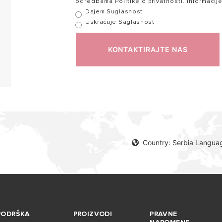
odredbama Politike o privatnosti. Informacij
Dajem Suglasnost
Uskraćuje Saglasnost
KONTAKTIRAJTE NAS
Country: Serbia Langua
PODRŠKA
PROIZVODI
PRAVNE