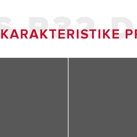
S R32 
 KARAKTERISTIKE 