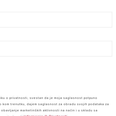
ku o privatnosti, svestan da je moja saglasnost potpuno
lo kom trenutku, dajem saglasnost za obradu svojih podataka za
a obavljanje marketinških aktivnosti na način i u skladu sa