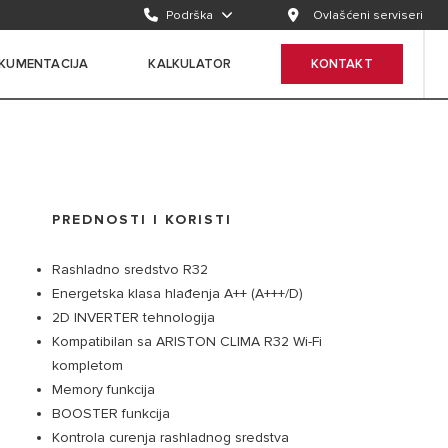
Podrška
Ovlašćeni serviseri
KUMENTACIJA
KALKULATOR
KONTAKT
PREDNOSTI I KORISTI
Rashladno sredstvo R32
Energetska klasa hlađenja A++ (A+++/D)
2D INVERTER tehnologija
Kompatibilan sa ARISTON CLIMA R32 Wi-Fi
kompletom
Memory funkcija
BOOSTER funkcija
Kontrola curenja rashladnog sredstva