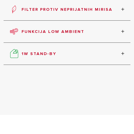
PAMETNI DOM
brzine uz tri podrazine i brzine funkcija
FILTER PROTIV NEPRIJATNIH MIRISA
odvlaživača, turbo i utišavanja.
Eliminiše bakterije i plesni i sprečava uzroke
najčešćih alergija, hvatajući alergene prisutne u
FUNKCIJA LOW AMBIENT
vazduhu i razbijajući njihovu strukturu.
Funkcija Low Ambient Cooling za hlađenje.
1W STAND-BY
SVI MODELI
Režim rada u pripravnosti za optimizaciju
potrošnje do 80%.