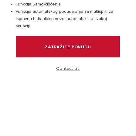
Funkcija Samo-čišćenja
Funkcija automatskog podudaranja za multisplit, za
POSETITE
ispravnu hidrauličnu vezu, automatski i u svakoj
situaciji
ZATRAŽITE PONUDU
Zašto izabrati Ariston bojler?
Širok asortiman bojlera Ariston je dizajniran da pruži
Contact us
savršenu kombinaciju visoke efikasnosti, uštede
energije i italijanskog dizajna.