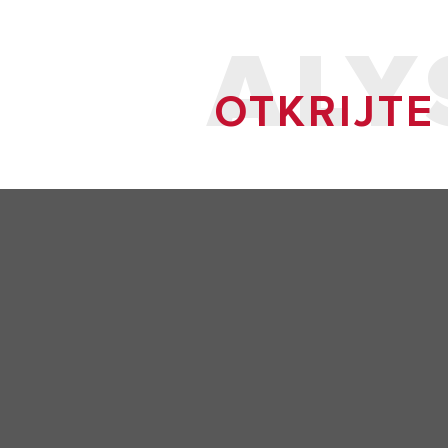
ALY
OTKRIJTE