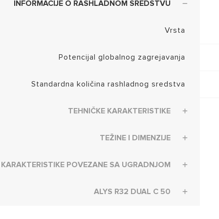
INFORMACIJE O RASHLADNOM SREDSTVU
Vrsta
Potencijal globalnog zagrejavanja
Standardna količina rashladnog sredstva
TEHNIČKE KARAKTERISTIKE
TEŽINE I DIMENZIJE
KARAKTERISTIKE POVEZANE SA UGRADNJOM
ALYS R32 DUAL C 50