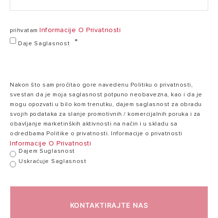
opterećenju
(60/80 °C)
Informacije O Privatnosti
prihvatam
Efikasnost pri
Daje Saglasnost
nazivnom
107,3
toplotnom
108,2 %
%
opterećenju
(30/50 °C)
Nakon što sam pročitao gore navedenu Politiku o privatnosti,
svestan da je moja saglasnost potpuno neobavezna, kao i da je
mogu opozvati u bilo kom trenutku, dajem saglasnost za obradu
Efikasnost na
svojih podataka za slanje promotivnih / komercijalnih poruka i za
30% pri 30 °C
109,8/98,9
obavljanje marketinških aktivnosti na način i u skladu sa
109,6/98,7 %
(kondenzacija)
%
odredbama Politike o privatnosti. Informacije o privatnosti
Hi/Hs
Informacije O Privatnosti
Dajem Suglasnost
Uskraćuje Saglasnost
Min/maks.
temperatura
35/82
zagrevanja
35/82 °C
°C
KONTAKTIRAJTE NAS
(raspon visoke
temperature)