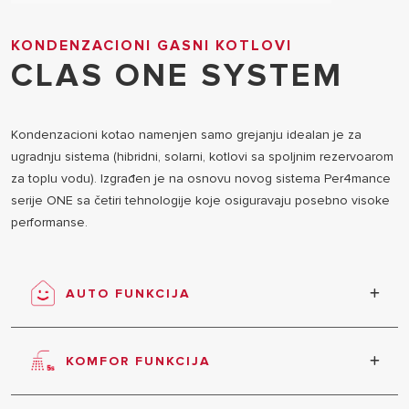
KONDENZACIONI GASNI KOTLOVI
CLAS ONE SYSTEM
Kondenzacioni kotao namenjen samo grejanju idealan je za
ugradnju sistema (hibridni, solarni, kotlovi sa spoljnim rezervoarom
za toplu vodu). Izgrađen je na osnovu novog sistema Per4mance
serije ONE sa četiri tehnologije koje osiguravaju posebno visoke
performanse.
AUTO FUNKCIJA
Maksimalna udobnost, efikasnost i ušteda energije
obezbeđuju se na osnovu automatske analize
KOMFOR FUNKCIJA
uslova okoline, povezanih spoljnih uređaja i
potrebnih performansi.
Brza priprema tople vode u dva režima rada. U