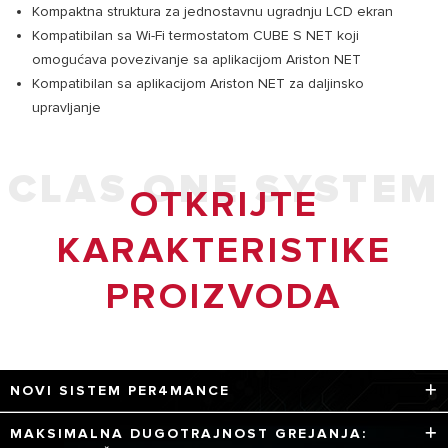
Kompaktna struktura za jednostavnu ugradnju LCD ekran
Kompatibilan sa Wi-Fi termostatom CUBE S NET koji
omogućava povezivanje sa aplikacijom Ariston NET
Kompatibilan sa aplikacijom Ariston NET za daljinsko
upravljanje
CLAS ONE SYSTEM
OTKRIJTE
KARAKTERISTIKE
PROIZVODA
NOVI SISTEM PER4MANCE
4 tehnologije za ekskluzivne performanse:
MAKSIMALNA DUGOTRAJNOST GREJANJA: