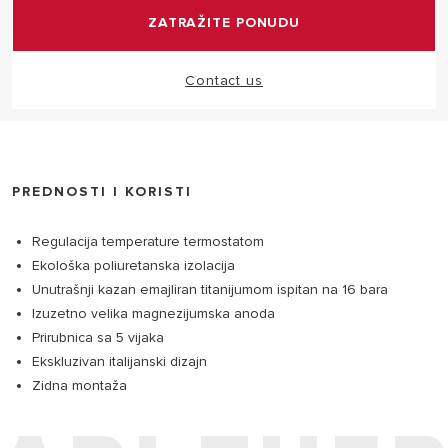
ZATRAŽITE PONUDU
Contact us
PREDNOSTI I KORISTI
Regulacija temperature termostatom
Ekološka poliuretanska izolacija
Unutrašnji kazan emajliran titanijumom ispitan na 16 bara
Izuzetno velika magnezijumska anoda
Prirubnica sa 5 vijaka
Ekskluzivan italijanski dizajn
Zidna montaža