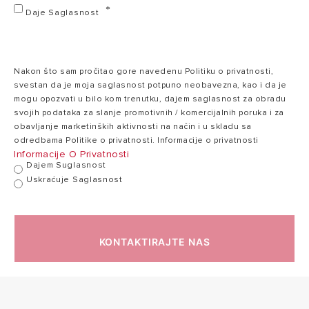
Vreme
Daje Saglasnost
5:15
zagrevanja (ΔT=
5:45 h:min
h:min
45°C)
Nakon što sam pročitao gore navedenu Politiku o privatnosti,
Maksimalna
svestan da je moja saglasnost potpuno neobavezna, kao i da je
65
radna
65 °C
mogu opozvati u bilo kom trenutku, dajem saglasnost za obradu
°C
temperatura
svojih podataka za slanje promotivnih / komercijalnih poruka i za
obavljanje marketinških aktivnosti na način i u skladu sa
odredbama Politike o privatnosti. Informacije o privatnosti
Informacije O Privatnosti
Toplotni gubici
1.48
Dajem Suglasnost
1.91 kWh/24h
2
na 65°C
kWh/24h
Uskraćuje Saglasnost
Maksimalni radni
6
6 bar
pritisak
bar
KONTAKTIRAJTE NAS
37
Težina
45 kg
kg