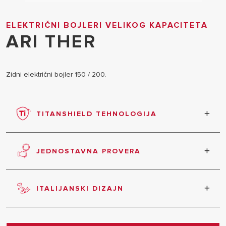
ELEKTRIČNI BOJLERI VELIKOG KAPACITETA
ARI THER
Zidni električni bojler 150 / 200.
TITANSHIELD TEHNOLOGIJA
Unutrašnji kazan emajliran titanijumom
JEDNOSTAVNA PROVERA
Velika prirubnica za pregled za lakše održavanje.
ITALIJANSKI DIZAJN
Proizvod odlikuje vrhunski italijanski dizajn.