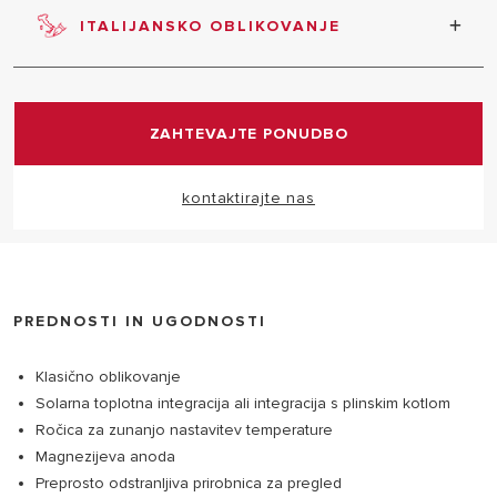
ITALIJANSKO OBLIKOVANJE
Za izdelek je značilno vrhunsko italijansko
oblikovanje.
ZAHTEVAJTE PONUDBO
kontaktirajte nas
PREDNOSTI IN UGODNOSTI
Klasično oblikovanje
Solarna toplotna integracija ali integracija s plinskim kotlom
Ročica za zunanjo nastavitev temperature
Magnezijeva anoda
Preprosto odstranljiva prirobnica za pregled