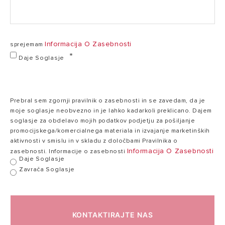
230
Napetost
230 V
V
Informacija O Zasebnosti
sprejemam
Daje Soglasje
Čas ogrevanja
2,11
2,11 h,min
(ΔT= 45°C)
h,min
Prebral sem zgornji pravilnik o zasebnosti in se zavedam, da je
Maks. delovna
75
moje soglasje neobvezno in je lahko kadarkoli preklicano. Dajem
75 °C
temperatura
°C
soglasje za obdelavo mojih podatkov podjetju za pošiljanje
promocijskega/komercialnega materiala in izvajanje marketinških
aktivnosti v smislu in v skladu z določbami Pravilnika o
Informacija O Zasebnosti
zasebnosti. Informacije o zasebnosti
Toplotne izgube
1,51
1,51 kWh/24h
1
Daje Soglasje
pri 65°C
kWh/24h
Zavrača Soglasje
Največji delovni
8
8 bar
tlak
bar
KONTAKTIRAJTE NAS