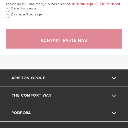
Informacija O Zasebnosti
zasebnosti. Informacije o zasebnosti
Daje Soglasje
Zavrača Soglasje
KONTAKTIRAJTE NAS
ARISTON GROUP
THE COMFORT WAY
Blagovna znamka Ariston
PODPORA
Skupina
Namigi in triki