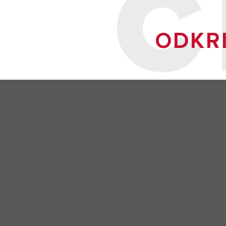
C
ODKRI