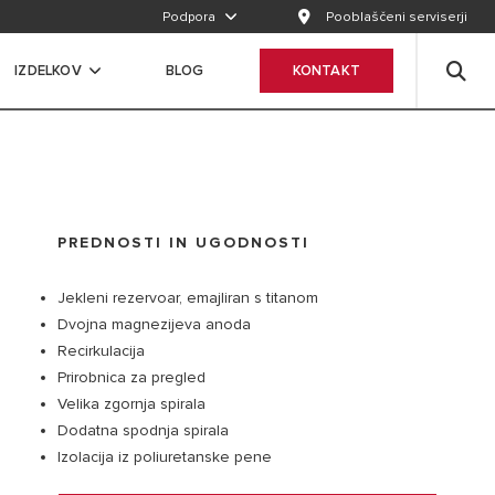
Podpora
Pooblaščeni serviserji
IZDELKOV
BLOG
KONTAKT
PREDNOSTI IN UGODNOSTI
Jekleni rezervoar, emajliran s titanom
Dvojna magnezijeva anoda
Recirkulacija
Prirobnica za pregled
Velika zgornja spirala
Dodatna spodnja spirala
Izolacija iz poliuretanske pene