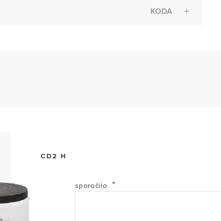
KODA
Katalog izdelkov (PDF, 55.22 mb)
CD2 H
sporočilo