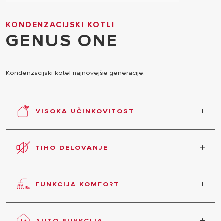
KONDENZACIJSKI KOTLI
GENUS ONE
Kondenzacijski kotel najnovejše generacije.
VISOKA UČINKOVITOST
Za izdelek so značilne izjemne energijske lastnosti,
zmanjšana poraba in emisije.
TIHO DELOVANJE
Izjemno tiho delovanje v vseh načinih dela
FUNKCIJA KOMFORT
Hitra priprava tople vode v dveh načinih dela. V
načinu Comfort Plus je vroča voda pripravljena v le
AUTO FUNKCIJA