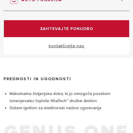
5 minutah, v načinu dela Comfort pa po 30 minutah
od prejšnjega tuširanja.
Maksimalno udobje, učinkovitost in prihranek
energije so omogočeni na podlagi samodejne
analize pogojev okolja, povezanih zunanjih enot in
ZAHTEVAJTE PONUDBO
potrebnih lastnosti.
kontaktirajte nas
PREDNOSTI IN UGODNOSTI
Maksimalna življenjska doba, ki jo omogoča poseben
izmenjevalec toplote XtraTech™ družbe Ariston
Sistem Ignition za elektronski nadzor zgorevanja
GENUS ONE