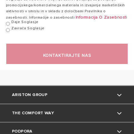
109,8%
109,5%
(kondenzacija)
promocijskega/komercialnega materiala in izvajanje marketinških
Hi/Hs
aktivnosti v smislu in v skladu z določbami Pravilnika o
Informacija O Zasebnosti
zasebnosti. Informacije o zasebnosti
Daje Soglasje
Zavrača Soglasje
Min./maks.
temperatura
ogrevanja
35/82°C
35/82°C
(visoko
KONTAKTIRAJTE NAS
temperaturno
območje)
Min./maks.
temperatura
ogrevanja (nizko
20/45°C
20/45°C
ARISTON GROUP
temperaturno
območje)
THE COMFORT WAY
Blagovna znamka Ariston
Pretok STV
15,4
17,2 l/min
PODPORA
(ΔT=25°C)
l/min
Skupina
Namigi in triki