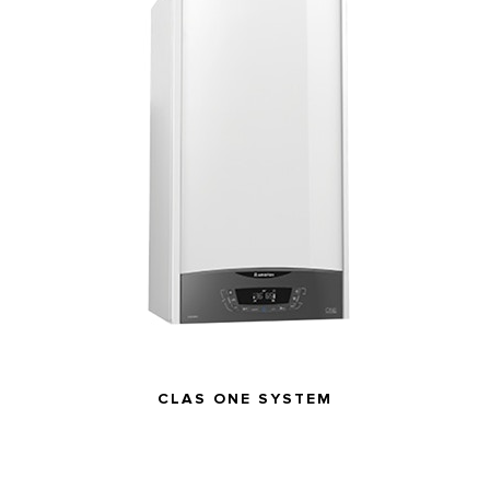
frekvenca
V/Hz
Električna
80
91 W
priključna moč
W
Stopnja zaščite
električnega
IPX5D
IPX5D
sistema
GENUS ONE
SYSTEM
CLAS ONE SYSTEM