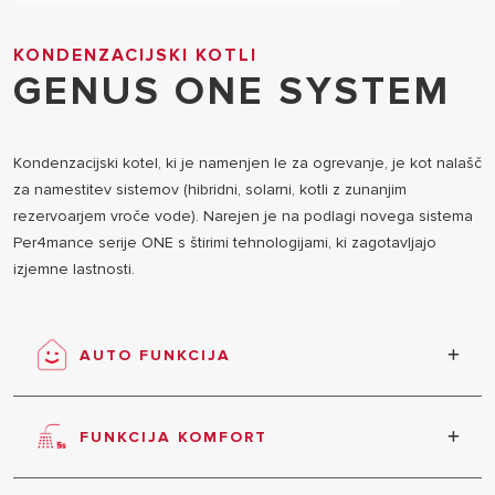
KONDENZACIJSKI KOTLI
GENUS ONE SYSTEM
Kondenzacijski kotel, ki je namenjen le za ogrevanje, je kot nalašč
za namestitev sistemov (hibridni, solarni, kotli z zunanjim
rezervoarjem vroče vode). Narejen je na podlagi novega sistema
Per4mance serije ONE s štirimi tehnologijami, ki zagotavljajo
izjemne lastnosti.
AUTO FUNKCIJA
Maksimalno udobje, učinkovitost in prihranek
energije so omogočeni na podlagi samodejne
FUNKCIJA KOMFORT
analize pogojev okolja, povezanih zunanjih enot in
potrebnih lastnosti.
Hitra priprava tople vode v dveh načinih dela. V