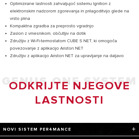
Optimizirane lastnosti zahvaljujoč sistemu Ignition z
elektronskim nadzorom zgorevanja in prilagoditvijo glede na
vrsto plina
Kompaktna zgradba za preprosto vgradnjo
Zaslon z vmesnikom, občutljiv na dotik
Združljiv z Wi-Fi-termostatom CUBE S NET, ki omogoča
povezovanje z aplikacijo Ariston NET
Združljiv z aplikacijo Ariston NET za upravljanje na daljavo
GENUS ONE SYSTEM
ODKRIJTE NJEGOVE
LASTNOSTI
NOVI SISTEM PER4MANCE