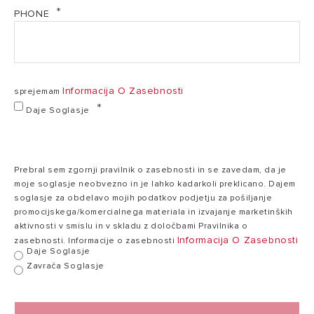
Učinkovitost pri
PHONE
nazivni toplotni
97,7%
98,4%
obremenitvi
(60/80°C)
Informacija O Zasebnosti
sprejemam
Učinkovitost pri
nazivni toplotni
Daje Soglasje
107,4%
108,4%
obremenitvi
(30/50°C)
Prebral sem zgornji pravilnik o zasebnosti in se zavedam, da je
Učinkovitost na
moje soglasje neobvezno in je lahko kadarkoli preklicano. Dajem
30% pri 30°C
soglasje za obdelavo mojih podatkov podjetju za pošiljanje
109,8/98,9%
109,5/98,6%
1
(kondenzacija)
promocijskega/komercialnega materiala in izvajanje marketinških
Hi/Hs
aktivnosti v smislu in v skladu z določbami Pravilnika o
Informacija O Zasebnosti
zasebnosti. Informacije o zasebnosti
Daje Soglasje
Zavrača Soglasje
Min./maks.
temperatura
ogrevanja
35/82°C
35/82°C