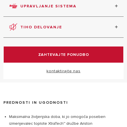
načinu Comfort Plus je vroča voda pripravljena v le
UPRAVLJANJE SISTEMA
5 minutah, v načinu dela Comfort pa po 30 minutah
od prejšnjega tuširanja.
Novi komunikacijski protokol zagotavlja celovito
upravljanje sistema.
TIHO DELOVANJE
Izjemno tiho delovanje v vseh načinih dela
ZAHTEVAJTE PONUDBO
kontaktirajte nas
PREDNOSTI IN UGODNOSTI
Maksimalna življenjska doba, ki jo omogoča poseben
izmenjevalec toplote XtraTech™ družbe Ariston